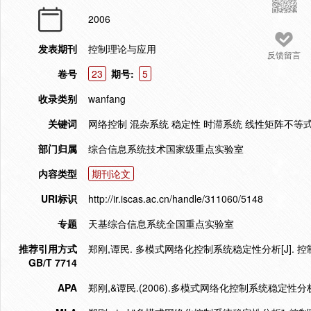
2006
发表期刊
控制理论与应用
反馈留言
卷号
23
期号:
5
收录类别
wanfang
关键词
网络控制 混杂系统 稳定性 时滞系统 线性矩阵不等
部门归属
综合信息系统技术国家级重点实验室
内容类型
期刊论文
URI标识
http://ir.iscas.ac.cn/handle/311060/5148
专题
天基综合信息系统全国重点实验室
推荐引用方式
郑刚,谭民. 多模式网络化控制系统稳定性分析[J]. 控制理
GB/T 7714
APA
郑刚,&谭民.(2006).多模式网络化控制系统稳定性分