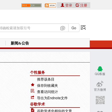
登录
注册
新闻&公告
个性服务
QQ客服
推荐该条目
保存到收藏夹
官方微博
查看访问统计
导出为Endnote文件
谷歌学术
谷歌学术中相似的文章