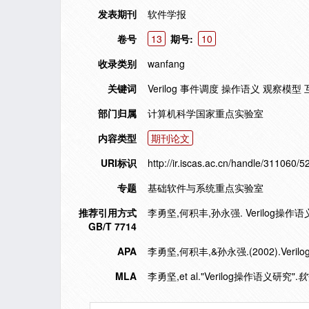
发表期刊
软件学报
卷号
13
期号:
10
收录类别
wanfang
关键词
Verilog 事件调度 操作语义 观察模型
部门归属
计算机科学国家重点实验室
内容类型
期刊论文
URI标识
http://ir.iscas.ac.cn/handle/311060/5
专题
基础软件与系统重点实验室
推荐引用方式
李勇坚,何积丰,孙永强. Verilog操作语义研
GB/T 7714
APA
李勇坚,何积丰,&孙永强.(2002).Veri
MLA
李勇坚,et al."Verilog操作语义研究".
软