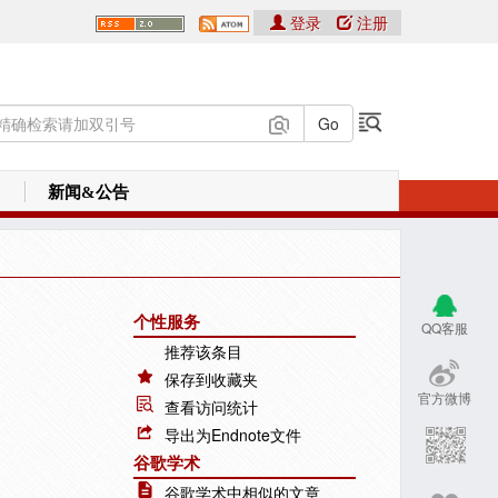
登录
注册
新闻&公告
个性服务
QQ客服
推荐该条目
保存到收藏夹
官方微博
查看访问统计
导出为Endnote文件
谷歌学术
谷歌学术中相似的文章