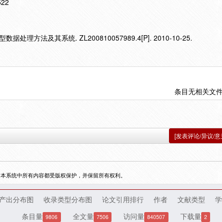
522
方法及其系统. ZL200810057989.4[P]. 2010-10-25.
条目无相关文
[发表评论/异议/意
，本系统中所有内容都受版权保护，并保留所有权利。
产出分布图
收录类型分布图
论文引用排行
作者
文献类型
学
条目量
全文量
访问量
下载量
9806
7506
840507
2