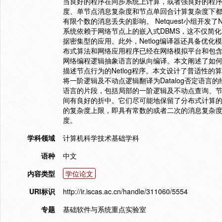
当良好的程序在同步系统上计算，或者强良好的程
度、单节点消息复杂度和节点单回合计算复杂度下
有限个数的消息丢失的影响。 Netquest小组开发了Ne
系统依赖于网络节点上的嵌入式DBMS，这不仅简
据密集型的应用。此外，Netlog编译器还具备优化
布式算法和网络应用程序已经在网络模拟平台和包含多
网络编程逻辑抽象语言的纵向编译。本文阐述了如
描述节点行为的Netlog程序。本文设计了普适性的算法
将一阶逻辑及不动点逻辑翻译为Datalog否定语言
语言的片段，包括局部的一阶逻辑及不动点查询、节俭
间有良好的折中。它们尽可能地保留了分布式计算
的复杂度上限，即具有常数的或者二次的消息复杂
度。
学科领域
计算机科学技术基础学科
语种
中文
内容类型
学位论文
URI标识
http://ir.iscas.ac.cn/handle/311060/5554
专题
基础软件与系统重点实验室