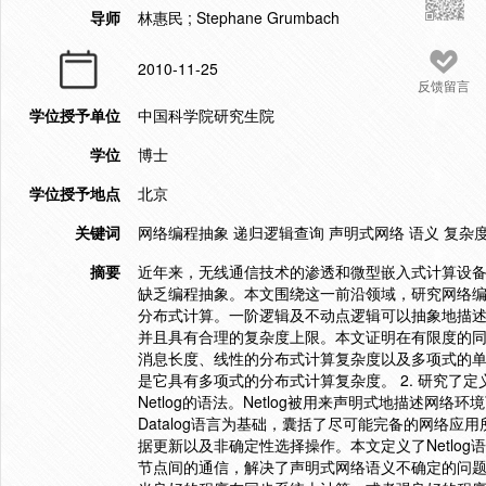
导师
林惠民 ; Stephane Grumbach
2010-11-25
反馈留言
学位授予单位
中国科学院研究生院
学位
博士
学位授予地点
北京
关键词
网络编程抽象 递归逻辑查询 声明式网络 语义 复杂度
摘要
近年来，无线通信技术的渗透和微型嵌入式计算设
缺乏编程抽象。本文围绕这一前沿领域，研究网络编
分布式计算。一阶逻辑及不动点逻辑可以抽象地描
并且具有合理的复杂度上限。本文证明在有限度的
消息长度、线性的分布式计算复杂度以及多项式的
是它具有多项式的分布式计算复杂度。 2. 研究了
Netlog的语法。Netlog被用来声明式地描述网络
Datalog语言为基础，囊括了尽可能完备的网络
据更新以及非确定性选择操作。本文定义了Netlo
节点间的通信，解决了声明式网络语义不确定的问题。同