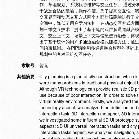
作、草地规划、系统状态维护等交互任务。 通过分
于缺乏合适的隐喻，操作不便。为了提高交互性，我们提出了个人交
交互界面和动态交互方式两个方面对该隐喻进行了介绍
空间中，降低了用户学习负担；在动态交互方式方面
划三维交互技术，提出了基于笔的双层多通道融合
文、交互上下文、场景上下文等信息进行融合，体
出了基于统计的用户多通道融合模式建模方法，通过
间约束机制。 在PIP隐喻和多通道融合模型的基
规划中的各种三维交互任务。
索取号
暂无
其他摘要
City planning is a plan of city construction, whic
were many problems in traditional physical object b
Although VR technology can provide realistic 3D pr
use because of poor interaction. In order to solve
virtual reality environment. Firstly, we analyzed t
technology aspect, we analyzed the definition and c
interaction task, 3D interaction metaphor, 3D inte
we investigated some influential 3D UI prototype s
aspects: 3D UI universal interaction tasks and city 
interaction tasks aspect, we analyzed navigation, s
special interaction task aspect, we analyzed road 