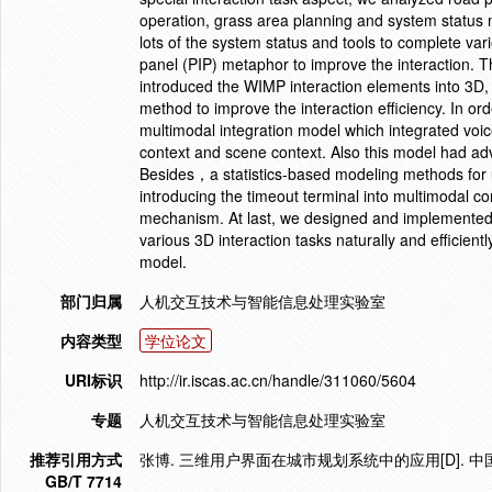
operation, grass area planning and system status 
lots of the system status and tools to complete var
panel (PIP) metaphor to improve the interaction. Th
introduced the WIMP interaction elements into 3D
method to improve the interaction efficiency. In or
multimodal integration model which integrated voice
context and scene context. Also this model had adv
Besides，a statistics-based modeling methods for 
introducing the timeout terminal into multimodal c
mechanism. At last, we designed and implemented a 
various 3D interaction tasks naturally and efficie
model.
部门归属
人机交互技术与智能信息处理实验室
内容类型
学位论文
URI标识
http://ir.iscas.ac.cn/handle/311060/5604
专题
人机交互技术与智能信息处理实验室
推荐引用方式
张博. 三维用户界面在城市规划系统中的应用[D]. 中
GB/T 7714