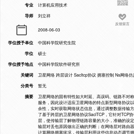
专业
计算机应用技术
导师
刘立祥
反馈留言
2008-06-03
学位授予单位
中国科学院研究生院
学位
硕士
学位授予地点
中国科学院软件研究所
关键词
卫星网络 跨层设计 Sacltcp协议 拥塞控制 Ns网络仿
分类号
暂无
摘要
卫星网络的固有特性如大时延、高误码、链路不对称和
服务，因此设计适应卫星网络的特点新型网络协议
余性，实时获取网络状态信息，通过调整数据传输
了基于跨层的卫星网络协议SaclTCP，它针对T
层，使传输层了解物理链路容量的大小，准确的设
输层对丢包原因做出正确的判断；在网络层对路由
计算网络拥塞状况，传输层利用这些信息动态调节拥塞窗