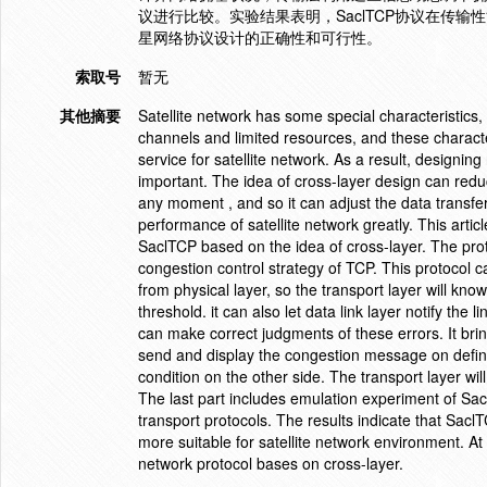
议进行比较。实验结果表明，SaclTCP协议在传
星网络协议设计的正确性和可行性。
索取号
暂无
其他摘要
Satellite network has some special characteristics,
channels and limited resources, and these characte
service for satellite network. As a result, designing
important. The idea of cross-layer design can reduc
any moment , and so it can adjust the data transfe
performance of satellite network greatly. This artic
SaclTCP based on the idea of cross-layer. The pro
congestion control strategy of TCP. This protocol c
from physical layer, so the transport layer will kn
threshold. it can also let data link layer notify the 
can make correct judgments of these errors. It br
send and display the congestion message on defini
condition on the other side. The transport layer wil
The last part includes emulation experiment of Sa
transport protocols. The results indicate that Sacl
more suitable for satellite network environment. At t
network protocol bases on cross-layer.