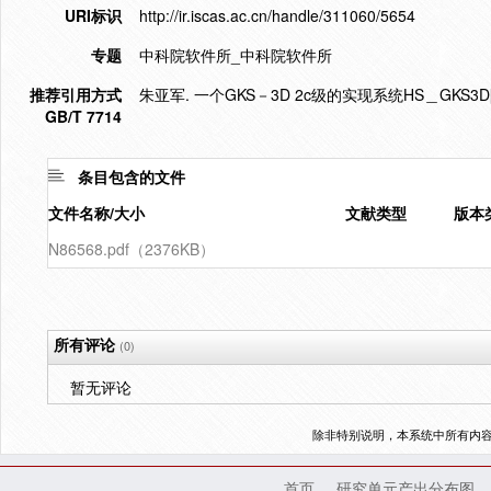
URI标识
http://ir.iscas.ac.cn/handle/311060/5654
专题
中科院软件所_中科院软件所
推荐引用方式
朱亚军. 一个GKS－3D 2c级的实现系统HS＿GKS3D
GB/T 7714
条目包含的文件
文件名称/大小
文献类型
版本
N86568.pdf（2376KB）
所有评论
(0)
暂无评论
除非特别说明，本系统中所有内
首页
研究单元产出分布图