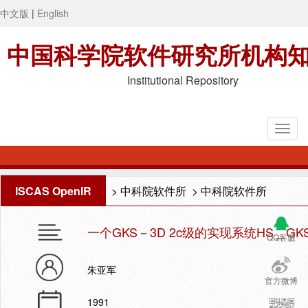
中文版
|
English
中国科学院软件研究所机构
Institutional Repository
ISCAS OpenIR
>
中科院软件所
>
中科院软件所
一个GKS－3D 2c级的实现系统HS＿GK
QQ客服
朱亚军
官方微博
1991