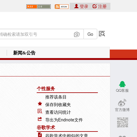
登录
注册
新闻&公告
个性服务
QQ客服
推荐该条目
保存到收藏夹
官方微博
查看访问统计
导出为Endnote文件
谷歌学术
谷歌学术中相似的文章