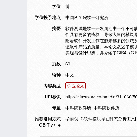
学位
博士
学位授予地点
中国科学院软件研究所
摘要
软件测试是软件开发周期中一个不可
件具有更多的模块，导致大量的模块
随着软件开发工作在越来越多的领域
证软件产品的质量。本论文叙述了模
实现与设计思想，并介绍了CISA（C Softwar
页数
60
语种
中文
内容类型
学位论文
URI标识
http://ir.iscas.ac.cn/handle/311060/5
专题
中科院软件所_中科院软件所
推荐引用方式
毕丽俊. C软件模块界面静态分析工具[D
GB/T 7714