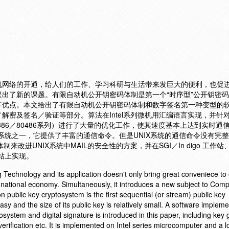
名
机网络的开通，给人们的工作、学习科研与生活带来发巨大的便利，也促
出了新的课题。有限自动机公开钥密码体制是第一个“时序型”公开钥密
等优点。本文给出了有限自动机公开钥密码体制和数字签名第一种变型的
解密及签名／验证等部分。算法在Intel系列微机用汇编语言实现，并针
80386／80486系列）进行了大量的优化工作，使其速度基本上达到实时通
作系统之一，它提供了丰富的通信命令。但是UNIX系统的通信命令没有完
改进UNIX系统中MAIL的安全性的方案，并在SGI／In digo 工作站
工作站上实现。
echnology and its application doesn't only bring great conveniece to ou
national economy. Simultaneously, it introduces a new subject to Com
public key cryptosystem is the first sequential (or stream) public key
sy and the size of its public key is relatively small. A software impleme
ptosystem and digital signature is introduced in this paper, including key
erification etc. It is implemented on Intel series microcomputer and a lo