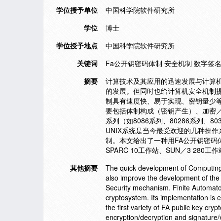
学位授予单位
中国科学院软件研究所
学位
博士
学位授予地点
中国科学院软件研究所
关键词
Fa公开钥密码体制 安全机制 数字签
摘要
计算技术及其应用的迅速发展与计算
的发展。但同时也给计算机安全机制提
制具有速度快、易于实现、密钥量少
要包括体制构成（密钥产生）、加密／
系列（如8086系列、80286系列、
UNIX系统是当今最受欢迎的几种操
制。本文给出了一种用FA公开钥密码体制来
SPARC 10工作站、SUN／3 280
其他摘要
The quick development of Computing T
also improve the development of the 
Security mechanism. Finite Automaton 
cryptosystem. Its implementation is ea
the first variety of FA public key cry
encryption/decryption and signature/v