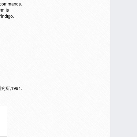
on commands.
em is
Indigo,
所,1994.