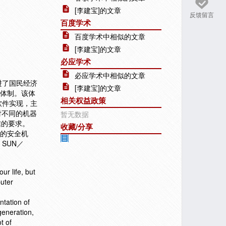
[李建宝]的文章
反馈留言
百度学术
百度学术中相似的文章
[李建宝]的文章
必应学术
必应学术中相似的文章
进了国民经济
[李建宝]的文章
码体制。该体
相关权益政策
软件实现，主
对不同的机器
暂无数据
信的要求。
收藏/分享
整的安全机
、SUN／
r life, but
puter
ntation of
 generation,
t of