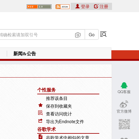
登录
注册
新闻&公告
个性服务
QQ客服
推荐该条目
保存到收藏夹
官方微博
查看访问统计
导出为Endnote文件
谷歌学术
谷歌学术中相似的文章