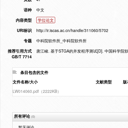
语种
中文
内容类型
学位论文
URI标识
http://ir.iscas.ac.cn/handle/311060/5702
专题
中科院软件所_中科院软件所
推荐引用方式
唐江峻. 基于STGA的并发程序测试[D]. 中国科学院
GB/T 7714
条目包含的文件
文件名称/大小
文献类型
版
LW014060.pdf（2222KB）
所有评论
(0)
暂无评论