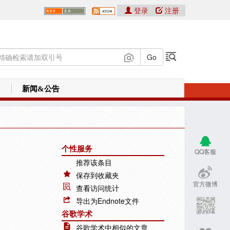
登录
注册
新闻&公告
个性服务
QQ客服
推荐该条目
保存到收藏夹
官方微博
查看访问统计
导出为Endnote文件
谷歌学术
谷歌学术中相似的文章