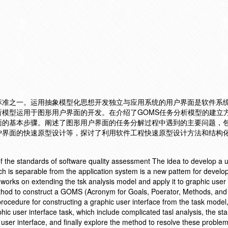
标准之一。运用抽象模型化思想开发独立与应用系统的用户界面是软件系
模型运用于图形用户界面的开发。在介绍了GOMS任务分析模型的建立
面的基本步骤。阐述了图形用户界面的任务分解过程中遇到的主要问题，
户界面的快速原型设计等，探讨了利用软件工程快速原型设计方法和结构
 of the standards of software quality assessment The idea to develop a 
ch is separable from the application system is a new pattem for develo
works on extending the tsk analysis model and apply it to graphic user 
thod to construct a GOMS (Acronym for Goals, Poerator, Methods, and 
procedure for constructing a graphic user interface from the task model
phic user interface task, which include complicated tasl analysis, the st
user interface, and finally explore the method to resolve these proble