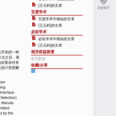
[王元科]的文章
反馈留言
百度学术
百度学术中相似的文章
[王元科]的文章
必应学术
必应学术中相似的文章
[王元科]的文章
相关权益政策
统开发的一种
方法之后，着
暂无数据
包括复杂任务
收藏/分享
化设计思想解
user
ping
interface
Selection)
, discuss
andard
ms by the