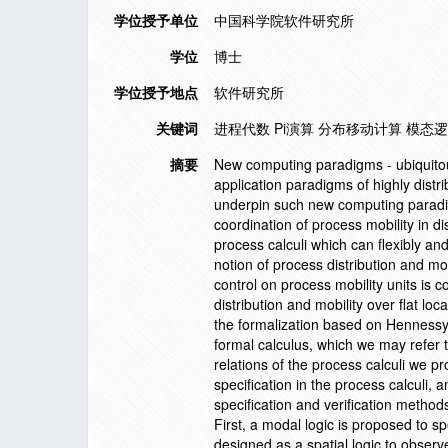
学位授予单位
中国科学院软件研究所
学位
博士
学位授予地点
软件研究所
关键词
进程代数 Pi演算 分布移动计算 模态逻
摘要
New computing paradigms - ubiquito
application paradigms of highly dist
underpin such new computing paradigm
coordination of process mobility in di
process calculi which can flexibly an
notion of process distribution and mo
control on process mobility units is 
distribution and mobility over flat lo
the formalization based on Hennessy 
formal calculus, which we may refer t
relations of the process calculi we pr
specification in the process calculi,
specification and verification method
First, a modal logic is proposed to s
designed as a spatial logic to observe