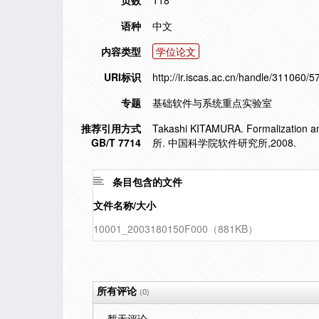
页数
118
语种
中文
内容类型
学位论文
URI标识
http://ir.iscas.ac.cn/handle/311060/5
专题
基础软件与系统重点实验室
推荐引用方式
Takashi KITAMURA. Formalization and
GB/T 7714
所. 中国科学院软件研究所,2008.
条目包含的文件
文件名称/大小
10001_2003180150F000（881KB）
所有评论
(0)
暂无评论