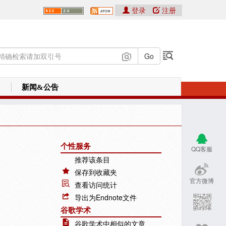
登录
注册
新闻&公告
个性服务
QQ客服
推荐该条目
保存到收藏夹
官方微博
查看访问统计
导出为Endnote文件
谷歌学术
谷歌学术中相似的文章