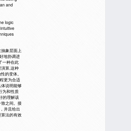
ean and
e logic
intuitive
chniques
在抽象层面上
好地协调进
了一种在此
演算,这种
动性的变体。
进程更为合适
具体说明能够
行为和性质
更好的理解该
一致之间。接
法，并且给出
型算法的有效