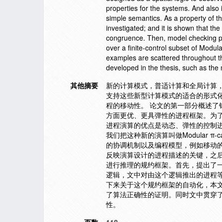
properties for the systems. And also
simple semantics. As a property of th
investigated; and it is shown that the
congruence. Then, model checking pr
over a finite-control subset of Modula
examples are scattered throughout the
developed in the thesis, such as the 
其他摘要
新的计算模式，普适计算和全局计算
支持这些新型计算模式的适合的形式化
程的移动性。 论文的第一部分概述
方面更优、更具弹性的进程框架。为
进程演算的优点是动态、弹性的控制进程
我们把这种新的演算叫做Modular 
的协调机制以及编程模型，例如移动
反映演算设计的进程描述的关键，之
进行推理的规约框架。首先，提出了一个对
逻辑，文中对由这个逻辑推出的进程
下来关于这个规约框架的自动化，本文针对
了算法正确性的证明。同时文中贯穿
性。