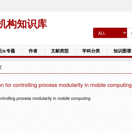
机构知识库
元&专题
作者
文献类型
学科分类
知识图谱
室
on for controlling process modularity in mobile computing
ontrolling process modularity in mobile computing