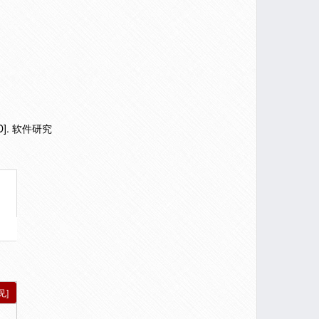
ng[D]. 软件研究
见]