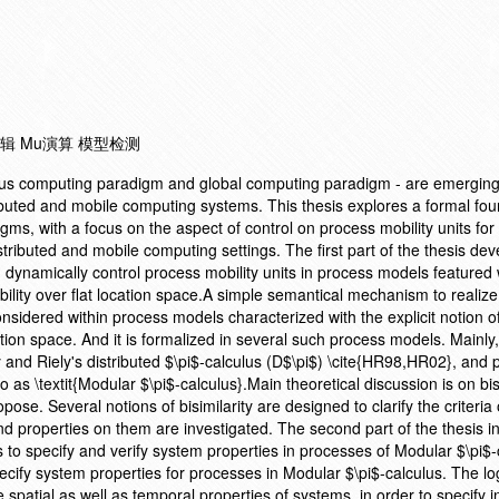
辑 Mu演算 模型检测
us computing paradigm and global computing paradigm - are emerging
ributed and mobile computing systems. This thesis explores a formal fou
s, with a focus on the aspect of control on process mobility units for 
stributed and mobile computing settings. The first part of the thesis de
d dynamically control process mobility units in process models featured 
bility over flat location space.A simple semantical mechanism to realiz
considered within process models characterized with the explicit notion 
cation space. And it is formalized in several such process models. Mainly
and Riely's distributed $\pi$-calculus (D$\pi$) \cite{HR98,HR02}, and 
o as \textit{Modular $\pi$-calculus}.Main theoretical discussion is on bi
opose. Several notions of bisimilarity are designed to clarify the criteria
 and properties on them are investigated. The second part of the thesis i
s to specify and verify system properties in processes of Modular $\pi$-
pecify system properties for processes in Modular $\pi$-calculus. The log
 spatial as well as temporal properties of systems, in order to specify i