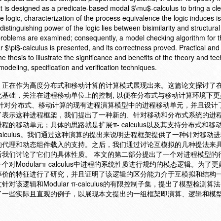
 it is designed as a predicate-based modal $\mu$-calculus to bring a cl
e logic, characterization of the process equivalence the logic induces is
 distinguishing power of the logic lies between bisimilarity and structural
oblems are examined; consequently, a model checking algorithm for th
r $\pi$-calculus is presented, and its correctness proved. Practical and 
 thesis to illustrate the significance and benefits of the theory and te
modeling, specification and verification techniques.
，正在作为高度分布式和移动计算的计算模式展现出来。这篇论文探讨了
基础，关注在进程移动单位上的控制, 以便在分布式与移动计算环境下更
了针对分布式、移动计算的现有进程演算模型中的进程移动单元，并且设计
了表示这种进程框架，我们提出了一种新的、针对移动和分布式系统的进程
的移动单元；具体的思路就是扩展π- calculus以及其支持分布式和移
π-calculus。我们通过这种演算的提出来说明进程框架提供了一种针对移动
的代理和动态组件载入的支持。之后，我们通过讨论互模拟的几种提法来
后我们讨论了它们的具体性质。 本文的第二部分提出了一个对进程模型的
Modularπ-calculus中进程的系统性质进行规约的模态逻辑。为了
等价的特征进行了研究，并且证明了该逻辑的区分能力介于互模拟和结构
该逻辑和Modular π-calculus的有限控制子集，提出了模型检测算
了一些实际且直观的例子，以展现本文提出的一组框架即演算、逻辑和模