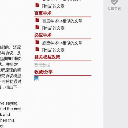
[孙波]的文章
反馈留言
百度学术
百度学术中相似的文章
[孙波]的文章
必应学术
必应学术中相似的文章
内部的广泛应
[孙波]的文章
型与协议，从
相关权益政策
典型即时通软
格式。并针对
暂无数据
监听原理的研
收藏/分享
研究协议模型
全面捕捉通过
后，指出下一
ive saying
 and the cost
rk and
Then this
et