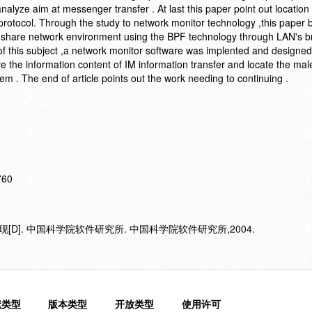
nalyze aim at messenger transfer . At last this paper point out locatio
protocol. Through the study to network monitor technology ,this paper 
e share network environment using the BPF technology through LAN's 
f this subject ,a network monitor software was implented and designed
e the information content of IM information transfer and locate the mal
tem . The end of article points out the work needing to continuing .
760
D]. 中国科学院软件研究所. 中国科学院软件研究所,2004.
献类型
版本类型
开放类型
使用许可