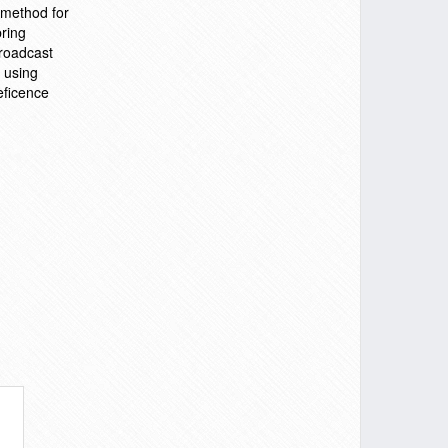
n method for
bring
broadcast
 using
eficence