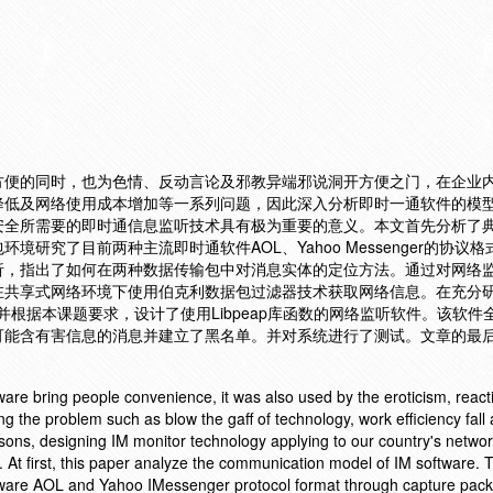
方便的同时，也为色情、反动言论及邪教异端邪说洞开方便之门，在企业
降低及网络使用成本增加等一系列问题，因此深入分析即时一通软件的模
安全所需要的即时通信息监听技术具有极为重要的意义。本文首先分析了
研究了目前两种主流即时通软件AOL、Yahoo Messenger的协议
析，指出了如何在两种数据传输包中对消息实体的定位方法。通过对网络
在共享式网络环境下使用伯克利数据包过滤器技术获取网络信息。在充分
，并根据本课题要求，设计了使用Libpeap库函数的网络监听软件。该软件
可能含有害信息的消息并建立了黑名单。并对系统进行了测试。文章的最
are bring people convenience, it was also used by the eroticism, react
ng the problem such as blow the gaff of technology, work efficiency fall
sons, designing IM monitor technology applying to our country's netwo
t. At first, this paper analyze the communication model of IM software. 
tware AOL and Yahoo IMessenger protocol format through capture pack