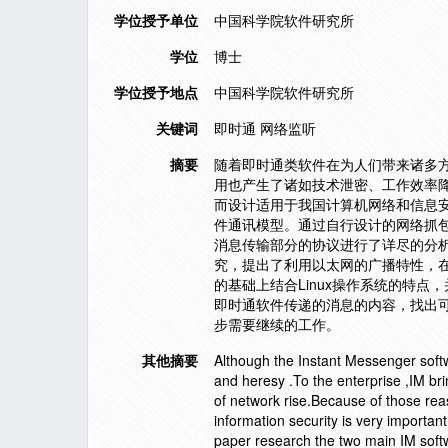
学位授予单位
中国科学院软件研究所
学位
博士
学位授予地点
中国科学院软件研究所
关键词
即时通 网络监听
摘要
随着即时通类软件在为人们带来诸多
用也产生了诸如技术泄密、工作效率
而设计适用于我国计算机网络和信息
件通讯模型。通过自行设计的网络抓包环境
消息传输部分的协议进行了详尽的分
究，提出了利用以太网的广播特性，
的基础上结合Linux操作系统的特点
即时通软件传递的消息的内容，找出
步需要继续的工作。
其他摘要
Although the Instant Messenger softw
and heresy .To the enterprise ,IM bri
of network rise.Because of those rea
information security is very importan
paper research the two main IM sof