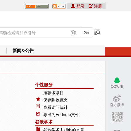
登录
注册
新闻&公告
个性服务
QQ客服
推荐该条目
保存到收藏夹
官方微博
查看访问统计
导出为Endnote文件
谷歌学术
谷歌学术中相似的文章