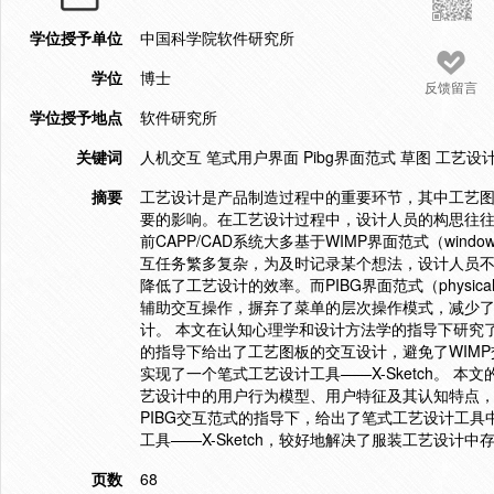
学位授予单位
中国科学院软件研究所
学位
博士
反馈留言
学位授予地点
软件研究所
关键词
人机交互 笔式用户界面 Pibg界面范式 草图 工艺设
摘要
工艺设计是产品制造过程中的重要环节，其中工艺
要的影响。在工艺设计过程中，设计人员的构思往
前CAPP/CAD系统大多基于WIMP界面范式（window
互任务繁多复杂，为及时记录某个想法，设计人员
降低了工艺设计的效率。而PIBG界面范式（physical o
辅助交互操作，摒弃了菜单的层次操作模式，减少
计。 本文在认知心理学和设计方法学的指导下研究
的指导下给出了工艺图板的交互设计，避免了WIM
实现了一个笔式工艺设计工具——X-Sketch。 
艺设计中的用户行为模型、用户特征及其认知特点，
PIBG交互范式的指导下，给出了笔式工艺设计工
工具——X-Sketch，较好地解决了服装工艺设计
页数
68