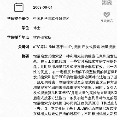
2009-06-04
学位授予单位
中国科学院软件研究所
反馈留言
学位
博士
学位授予地点
软件研究所
关键词
a*A*算法 Bdd 基于bdd的搜索 启发式搜索 增量搜索
摘要
增量启发式搜索是一种利用先前的搜索信息和启发
题。在人工智能领域，一些实时系统常常需要根据
题，此时应用增量启发式搜索将会非常有效。另一方
性的优点， 在一定程度上缓解了模型检测的状态爆炸
发式搜索和基于BDD的增量搜索这两种方法给出了基
于BDD的搜索、增量搜索以及启发式搜索这三种方法
增量搜索的思想来提高重搜索的效率，同时，又引入
发式搜索算法BDDRPA*并用大量的实验结果证明BDD
启发式搜索方法搜出一条从初始节点到目标节点的最短
增量搜索方法根据旧格局的迁移关系BDD_T构造出新
下去。 3、本文介绍了基于BDD的动态增量启发式搜索
在机器人边走边扫描的过程中，不断根据机器人新获