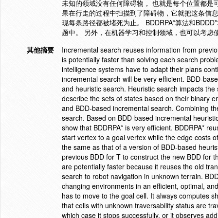
未知的领域没有任何障碍物， 也就是每个位置都是
果在行走的过程中扫描到了障碍物，它就把这条信息
现每条路径都被堵死为止。 BDDRPA*算法和BD
题中。 另外，在机器学习和控制领域，也可以考虑使用B
其他摘要
Incremental search reuses information from previous
is potentially faster than solving each search prob
intelligence systems have to adapt their plans cont
incremental search will be very efficient. BDD-ba
and heuristic search. Heuristic search impacts the 
describe the sets of states based on their binary e
and BDD-based incremental search. Combining the
search. Based on BDD-based incremental heuristic
show that BDDRPA* is very efficient. BDDRPA* reuse
start vertex to a goal vertex while the edge costs o
the same as that of a version of BDD-based heuris
previous BDD for T to construct the new BDD for t
are potentially faster because it reuses the old tr
search to robot navigation in unknown terrain. BDD
changing environments in an efficient, optimal, and
has to move to the goal cell. It always computes sho
that cells with unknown traversability status are trav
which case it stops successfully, or it observes add