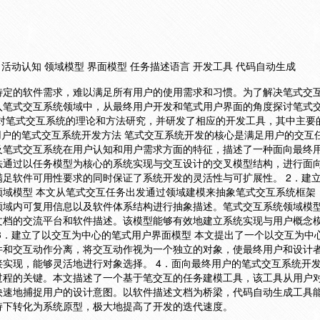
 活动认知 领域模型 界面模型 任务描述语言 开发工具 代码自动生成
特定的软件需求，难以满足所有用户的使用需求和习惯。为了解决笔式交
入笔式交互系统领域中，从最终用户开发和笔式用户界面的角度探讨笔式
了对笔式交互系统的理论和方法研究，并研发了相应的开发工具，其中主要
用户的笔式交互系统开发方法 笔式交互系统开发的核心是满足用户的交互
及笔式交互系统在用户认知和用户需求方面的特征，描述了一种面向最终
法通过以任务模型为核心的系统实现与交互设计的交叉模型结构，进行面
足软件可用性要求的同时保证了系统开发的灵活性与可扩展性。 2．建
领域模型 本文从笔式交互任务出发通过领域建模来抽象笔式交互系统框架
域内可复用信息以及软件体系结构进行抽象描述。笔式交互系统领域模型P
文档的交流平台和软件描述。该模型能够有效地建立系统实现与用户概念
3．建立了以交互为中心的笔式用户界面模型 本文提出了一个以交互为中
件和交互动作分离，将交互动作视为一个独立的对象，使最终用户和设计
实现，能够灵活地进行对象选择。 4．面向最终用户的笔式交互系统开发
过程的关键。本文描述了一个基于笔交互的任务建模工具，该工具从用户
快速地捕捉用户的设计意图。以软件描述文档为桥梁，代码自动生成工具
持下转化为系统原型，极大地提高了开发的迭代速度。