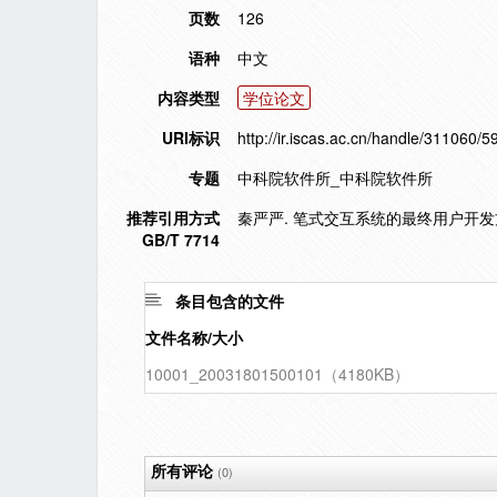
页数
126
语种
中文
内容类型
学位论文
URI标识
http://ir.iscas.ac.cn/handle/311060/5
专题
中科院软件所_中科院软件所
推荐引用方式
秦严严. 笔式交互系统的最终用户开发方法
GB/T 7714
条目包含的文件
文件名称/大小
10001_20031801500101（4180KB）
所有评论
(0)