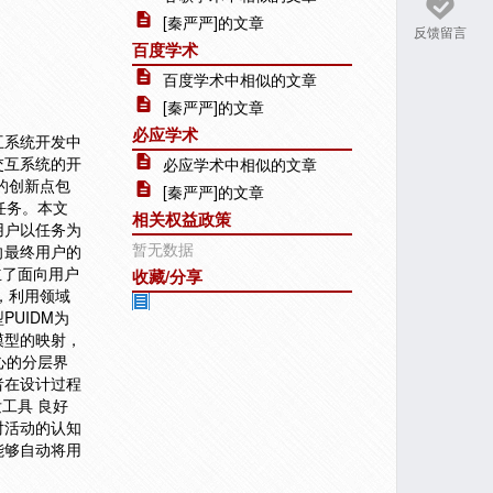
[秦严严]的文章
反馈留言
百度学术
百度学术中相似的文章
[秦严严]的文章
必应学术
互系统开发中
交互系统的开
必应学术中相似的文章
的创新点包
[秦严严]的文章
任务。本文
相关权益政策
用户以任务为
暂无数据
向最终用户的
立了面向用户
收藏/分享
，利用领域
UIDM为
模型的映射，
心的分层界
者在设计过程
工具 良好
对活动的认知
能够自动将用