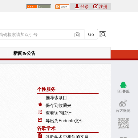
登录
注册
新闻&公告
个性服务
QQ客服
推荐该条目
保存到收藏夹
官方微博
查看访问统计
导出为Endnote文件
谷歌学术
谷歌学术中相似的文章