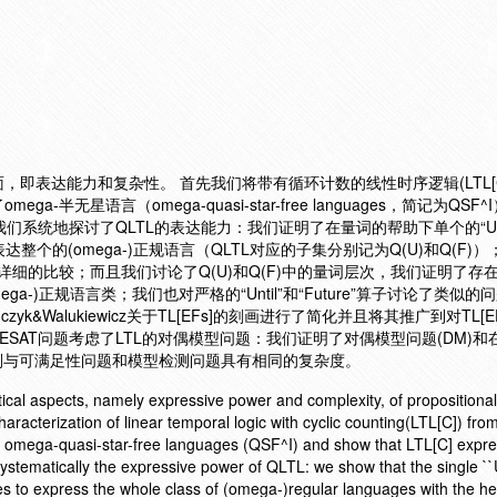
即表达能力和复杂性。 首先我们将带有循环计数的线性时序逻辑(LTL[C
半无星语言（omega-quasi-star-free languages，简记为QSF
接着我们系统地探讨了QLTL的表达能力：我们证明了在量词的帮助下单个的“U”（“
以表达整个的(omega-)正规语言（QLTL对应的子集分别记为Q(U)和Q(F)
详细的比较；而且我们讨论了Q(U)和Q(F)中的量词层次，我们证明了存
a-)正规语言类；我们也对严格的“Until”和“Future”算子讨论了类似的
ojanczyk&Walukiewicz关于TL[EFs]的刻画进行了简化并且将其推广到对TL[
SAT问题考虑了LTL的对偶模型问题：我们证明了对偶模型问题(DM)和在一
分别与可满足性问题和模型检测问题具有相同的复杂度。
etical aspects, namely expressive power and complexity, of propositiona
haracterization of linear temporal logic with cyclic counting(LTL[C]) from
the omega-quasi-star-free languages (QSF^I) and show that LTL[C] expr
ystematically the expressive power of QLTL: we show that the single ``U
ces to express the whole class of (omega-)regular languages with the he