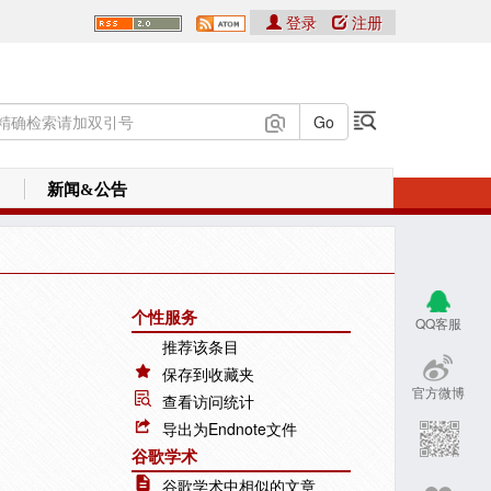
登录
注册
新闻&公告
个性服务
QQ客服
推荐该条目
保存到收藏夹
官方微博
查看访问统计
导出为Endnote文件
谷歌学术
谷歌学术中相似的文章