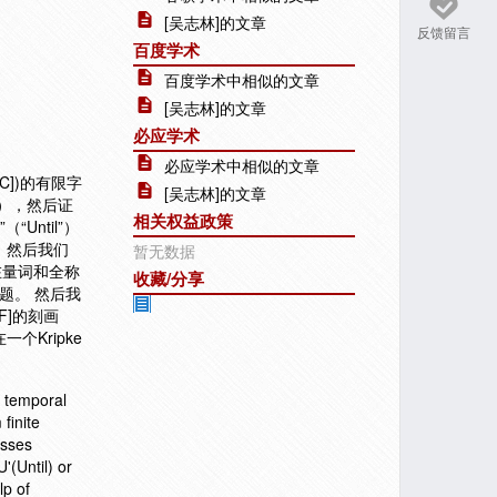
[吴志林]的文章
反馈留言
百度学术
百度学术中相似的文章
[吴志林]的文章
必应学术
必应学术中相似的文章
])的有限字
[吴志林]的文章
^I），然后证
相关权益政策
Until”）
）；然后我们
暂无数据
在量词和全称
收藏/分享
问题。 然后我
EF]的刻画
个Kripke
l temporal
 finite
esses
'(Until) or
lp of