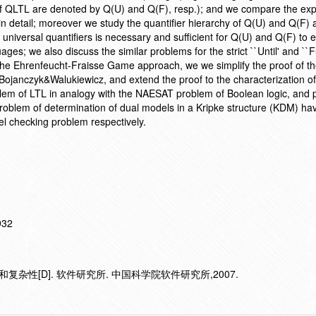
 of QLTL are denoted by Q(U) and Q(F), resp.); and we compare the ex
n detail; moreover we study the quantifier hierarchy of Q(U) and Q(F)
d universal quantifiers is necessary and sufficient for Q(U) and Q(F) to 
ges; we also discuss the similar problems for the strict ``Until' and ``F
the Ehrenfeucht-Fraisse Game approach, we we simplify the proof of t
 Bojanczyk&Walukiewicz, and extend the proof to the characterization of
blem of LTL in analogy with the NAESAT problem of Boolean logic, and 
oblem of determination of dual models in a Kripke structure (KDM) h
del checking problem respectively.
932
杂性[D]. 软件研究所. 中国科学院软件研究所,2007.