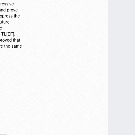
pressive
 and prove
express the
uture'
he
 TL[EF].,
proved that
ave the same