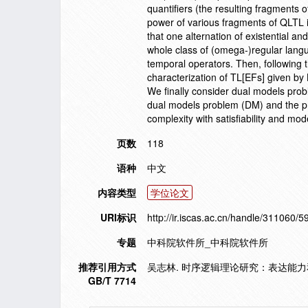
quantifiers (the resulting fragments
power of various fragments of QLTL i
that one alternation of existential an
whole class of (omega-)regular langua
temporal operators. Then, following 
characterization of TL[EFs] given by
We finally consider dual models pro
dual models problem (DM) and the pr
complexity with satisfiability and mo
页数
118
语种
中文
内容类型
学位论文
URI标识
http://ir.iscas.ac.cn/handle/311060/5
专题
中科院软件所_中科院软件所
推荐引用方式
吴志林. 时序逻辑理论研究：表达能力和复
GB/T 7714