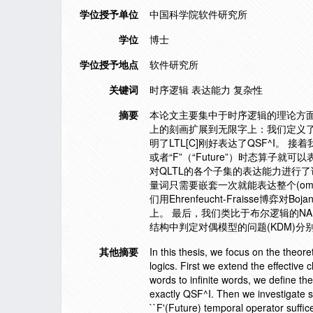
学位授予单位
中国科学院软件研究所
学位
博士
学位授予地点
软件研究所
关键词
时序逻辑 表达能力 复杂性
摘要
本论文主要集中于时序逻辑的理论方面，
上的刻画扩展到无限字上：我们定义了omega-
明了LTL[C]刚好表达了QSF^I。 
或者“F”（“Future”）时态算子就可
对QLTL的各个子集的表达能力进行了
量词只需要嵌套一次就能表达整个(omeg
们用Ehrenfeucht-Fraisse博弈对B
上。 最后，我们类比于布尔逻辑的NAE
结构中判定对偶模型的问题(KDM)
其他摘要
In this thesis, we focus on the theor
logics. First we extend the effective c
words to infinite words, we define 
exactly QSF^I. Then we investigate s
``F'(Future) temporal operator suffi