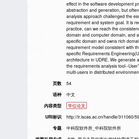
effect in the software development p
abstraction and generation, but ofte
analysis approach challenged the esse
requirement and system goal. It is rec
practice, can we reach the consisten
domain and computer domain, and au
specific domain and owns rich domai
requirement model consistent with t
specific Requirements Engineering(U
architecture in UDRE. We generate a
the requirements analysis tool--User
multi-users in distributed environmen
页数
54
语种
中文
内容类型
学位论文
URI标识
http://ir.iscas.ac.cn/handle/311060/5
专题
中科院软件所_中科院软件所