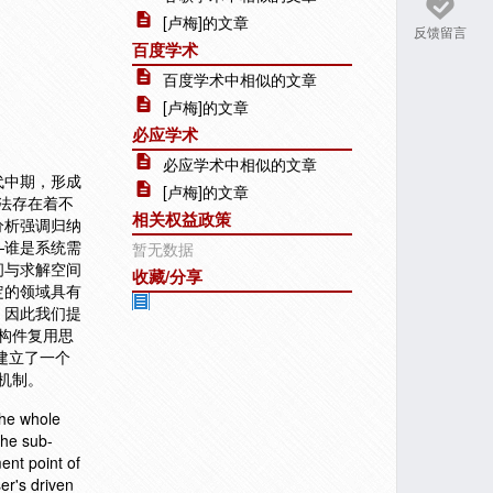
[卢梅]的文章
反馈留言
百度学术
百度学术中相似的文章
[卢梅]的文章
必应学术
必应学术中相似的文章
代中期，形成
[卢梅]的文章
方法存在着不
相关权益政策
分析强调归纳
—谁是系统需
暂无数据
间与求解空间
收藏/分享
定的领域具有
。因此我们提
有关构件复用思
上建立了一个
持机制。
the whole
the sub-
nt point of
ser's driven