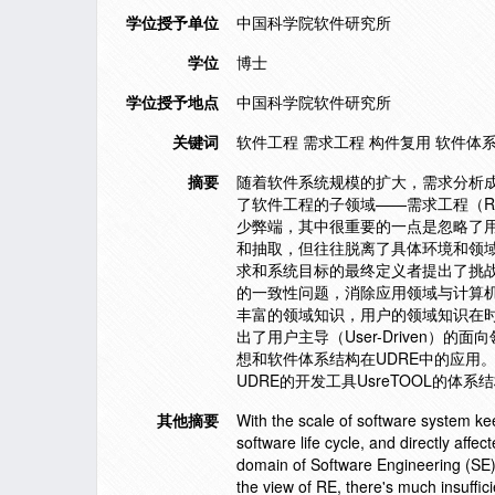
学位授予单位
中国科学院软件研究所
学位
博士
学位授予地点
中国科学院软件研究所
关键词
软件工程 需求工程 构件复用 软件体
摘要
随着软件系统规模的扩大，需求分析
了软件工程的子领域——需求工程（Requ
少弊端，其中很重要的一点是忽略了
和抽取，但往往脱离了具体环境和领
求和系统目标的最终定义者提出了挑
的一致性问题，消除应用领域与计算
丰富的领域知识，用户的领域知识在
出了用户主导（User-Driven）的面
想和软件体系结构在UDRE中的应用。
UDRE的开发工具UsreTOOL的体
其他摘要
With the scale of software system ke
software life cycle, and directly affe
domain of Software Engineering (SE)
the view of RE, there's much insuffici