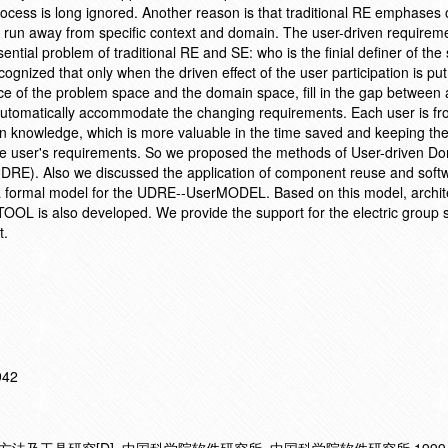
rocess is long ignored. Another reason is that traditional RE emphases 
n run away from specific context and domain. The user-driven requirem
ntial problem of traditional RE and SE: who is the finial definer of the
ognized that only when the driven effect of the user participation is put
ce of the problem space and the domain space, fill in the gap between 
tomatically accommodate the changing requirements. Each user is fr
n knowledge, which is more valuable in the time saved and keeping th
he user's requirements. So we proposed the methods of User-driven D
DRE). Also we discussed the application of component reuse and soft
 formal model for the UDRE--UserMODEL. Based on this model, archite
TOOL is also developed. We provide the support for the electric group 
t.
942