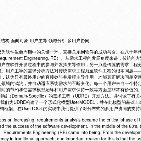
系结构 面向对象 用户主导 领域分析 多用户协同
成为软件生命周期中的关键一环，直接关系到软件的成功与否。在八十年
irement Engineering, RE）。从需求工程的发展角度来讲，传统的
用户在软件开发过程中的参与并发挥主导作用，另一点是传统的需求工程
域。用户主导的需求分析方法对传统需求工程乃至软件工程的根本问题—
战，认为只有最终用户的直接参与并发挥主导作用，才能真正解决问题空
机领域的鸿沟，并自动适应系统需求的不断变化。每一个用户来自一个特
时间的节约和使需求模型始终和用户需求保持一致等方面是非常有价值的
向领域（Domain-Specific）的需求工程（UDRE）开发方法。并讨论了
我们为UDRE构建了一个形式化模型UserMODEL，并在此模型的基础
系结构框架。在UserTOOL的实现中我们提供了对分布式的多用户协同的支
eps on increasing, requirements analysis became the critical phase of 
cted the success of the software development. In the middle of the 80's, 
--Requirements Engineering (RE) came into being. From the developme
ency in traditional approach, one important reason for this is that the u