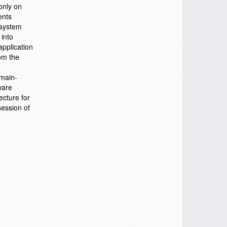
only on
ents
 system
 into
application
om the
e
omain-
ware
cture for
session of