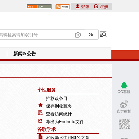
登录
注册
新闻&公告
个性服务
QQ客服
推荐该条目
保存到收藏夹
官方微博
查看访问统计
导出为Endnote文件
谷歌学术
谷歌学术中相似的文章