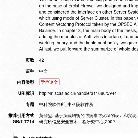
on the base of Ercist Firewall we designed and im
and considered the interface on other Server Sys
which using mode of Server Cluster. In this paper, 
Content Vectoring Protocol taken by the OPSEC All
Balance. In chapter 3, the main body of the thesi
adding the modules of Anti_virus interface, Load 
working theory, and the implement policy, we gave
At last, we put forward the summarize of whole des
页数
42
语种
中文
内容类型
学位论文
URI标识
http://ir.iscas.ac.cn/handle/311060/5944
专题
中科院软件所_中科院软件所
推荐引用方式
黄登玺. 基于负载均衡的防病毒防火墙的设计和实现[
GB/T 7714
研究所信息安全技术工程研究中心,2002.