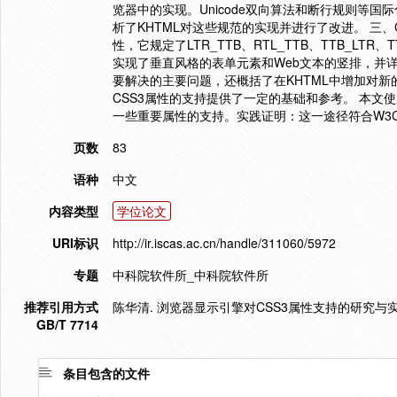
览器中的实现。Unicode双向算法和断行规则等
析了KHTML对这些规范的实现并进行了改进。 三、CS
性，它规定了LTR_TTB、RTL_TTB、TTB_LTR、
实现了垂直风格的表单元素和Web文本的竖排，并
要解决的主要问题，还概括了在KHTML中增加对新
CSS3属性的支持提供了一定的基础和参考。 本文使用
一些重要属性的支持。实践证明：这一途径符合W3
页数
83
语种
中文
内容类型
学位论文
URI标识
http://ir.iscas.ac.cn/handle/311060/5972
专题
中科院软件所_中科院软件所
推荐引用方式
陈华清. 浏览器显示引擎对CSS3属性支持的研究与实现[
GB/T 7714
条目包含的文件