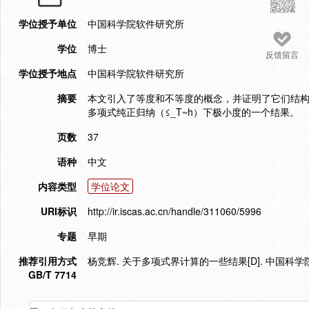
学位授予单位
中国科学院软件研究所
学位
博士
反馈留言
学位授予地点
中国科学院软件研究所
摘要
本文引入了等度和不等度的概念，并证明了它们结构
多项式纯正归纳（≤_T~h）下极小度的一个结果。
页数
37
语种
中文
内容类型
学位论文
URI标识
http://ir.iscas.ac.cn/handle/311060/5996
专题
早期
推荐引用方式
杨竞辉. 关于多项式界计算的一些结果[D]. 中国科学
GB/T 7714