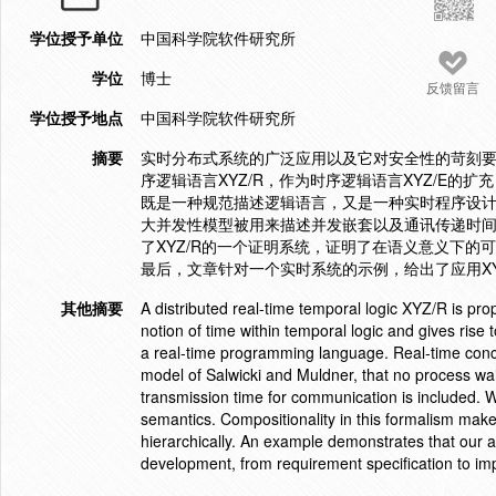
学位授予单位
中国科学院软件研究所
学位
博士
反馈留言
学位授予地点
中国科学院软件研究所
摘要
实时分布式系统的广泛应用以及它对安全性的苛刻
序逻辑语言XYZ/R，作为时序逻辑语言XYZ/E的扩
既是一种规范描述逻辑语言，又是一种实时程序设计
大并发性模型被用来描述并发嵌套以及通讯传递时间
了XYZ/R的一个证明系统，证明了在语义意义下的
最后，文章针对一个实时系统的示例，给出了应用X
其他摘要
A distributed real-time temporal logic XYZ/R is pr
notion of time within temporal logic and gives rise
a real-time programming language. Real-time conc
model of Salwicki and Muldner, that no process wai
transmission time for communication is included. W
semantics. Compositionality in this formalism makes
hierarchically. An example demonstrates that our 
development, from requirement specification to i