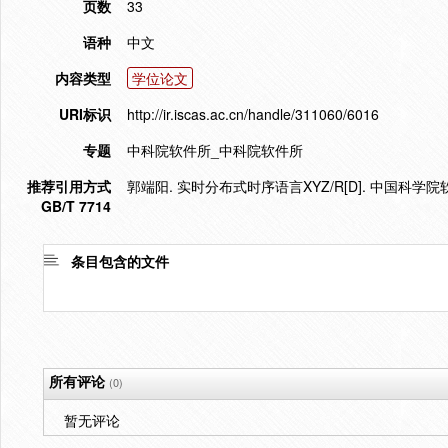
页数
33
语种
中文
内容类型
学位论文
URI标识
http://ir.iscas.ac.cn/handle/311060/6016
专题
中科院软件所_中科院软件所
推荐引用方式
郭端阳. 实时分布式时序语言XYZ/R[D]. 中国科学院
GB/T 7714
条目包含的文件
所有评论
(0)
暂无评论