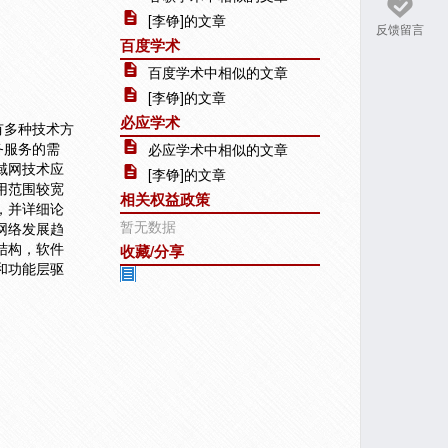
[李铮]的文章
反馈留言
百度学术
百度学术中相似的文章
[李铮]的文章
必应学术
有多种技术方
务服务的需
必应学术中相似的文章
域网技术应
[李铮]的文章
用范围较宽
相关权益政策
，并详细论
暂无数据
网络发展趋
结构，软件
收藏/分享
和功能层驱