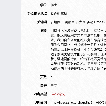
学位
博士
学位授予地点
软件研究所
关键词
驻地网 三网融合 以太网 驱动 Dma 
摘要
网络技术的发展使得电信网，互联网
案。以太网组网方式具有成本低廉、
求。我们自主研发的社区宽带综合业
用到公用网络，必须解决一系列关键技
的三层以太网交换机，本文以SW22
述了多项关键技术的设计与实现，说
势，驻地网的特点，给出了社区宽带综
系统框架和有限自动机。第三章和第四
动使用的各种关键技术，详细介绍了
页数
59
语种
中文
内容类型
学位论文
URI标识
http://ir.iscas.ac.cn/handle/311060/6