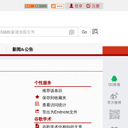
登录
注册
新闻&公告
个性服务
QQ客服
推荐该条目
保存到收藏夹
官方微博
查看访问统计
导出为Endnote文件
谷歌学术
谷歌学术中相似的文章