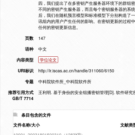
四，我们提出了在多密钥产生服务器环境下的群组
不同的密钥产生服务器，而且每个密钥服务器的系统
后，我们在随机预言模型和标准模型下分别构造了一
讯组内的用户产生任何的影响。在密钥更新的过程
任何的密钥更新信息。
页数
147
语种
中文
内容类型
学位论文
URI标识
http://ir.iscas.ac.cn/handle/311060/6150
专题
中科院软件所_中科院软件所
推荐引用方式
王利明. 基于身份的安全组播密钥管理[D]. 软件研究所
GB/T 7714
条目包含的文件
文件名称/大小
文献类
10001_20031801500310（1283KB）