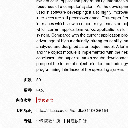
system calls. Application programming interfaces ac
resources of a computer system. As the developmen
used in software developing; it also highly improved
interfaces are still process-oriented. This paper f
interfaces which view a computer system as an obje
which current applications works, applications vis
system. Compared with the current application prog
advantage of high modularity, strong reusability, 
analyzed and designed as on object model. A formal
and the object module is implemented with the h
conclusion, the paper summarized the development
prospect the future of object-oriented methodolog
programming interfaces of the operating system.
页数
50
语种
中文
内容类型
学位论文
URI标识
http://ir.iscas.ac.cn/handle/311060/6154
专题
中科院软件所_中科院软件所