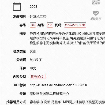
2008
发表期刊
计算机工程
反馈留言
卷号
34
期号:
17
页码:
274-275, 278
摘要
静态检测MPI程序同步通信死锁比较困难,通常需要
顺序模型转化为字符串集合,将死锁检测问题转化为等
模型的静态死锁检测算法.该算法的性能优于通常的环
收录类别
其他
关键词
Mpi程序
语种
中文
内容类型
期刊论文
URI标识
http://ir.iscas.ac.cn/handle/311060/616
专题
基础软件国家工程研究中心
推荐引用方式
廖名学,何晓新,范植华. MPI同步通信顺序模型死锁静态检测算法[