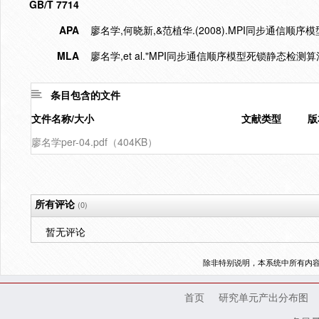
GB/T 7714
APA
廖名学,何晓新,&范植华.(2008).MPI同步通信顺
MLA
廖名学,et al."MPI同步通信顺序模型死锁静态检测算法
条目包含的文件
文件名称/大小
文献类型
版
廖名学per-04.pdf（404KB）
所有评论
(0)
暂无评论
除非特别说明，本系统中所有内
首页
研究单元产出分布图