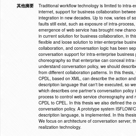
其他摘要
Traditional workflow technology is limited to intra-
internet, support for business collaboration betw
integration in new decades. Up to now, varies of s
faults still exist, such as exposure of intra-process, 
emergence of web service has brought new chance f
in current solution for business collaboration, in t
flexible and loose solution to inter-enterprise busi
collaboration, and conversation logic has been sep
conversation support for intra-enterprise business 
choreography so that enterprise can conceal intra-b
understand conversation policy, we should describ
from different collaboration patterns. In this thes
CPDL, based on XML, can describe the action and
description language that can't be executed, so 
which describes one partner's conversation policy
process to control web service choreography and rea
CPDL to CPEL. In this thesis we also defined the c
conversation policy. A prototype system ISFLOW/Co
description language, is implemented. In this thesi
We focus on architecture of conversation server, th
realization technology.