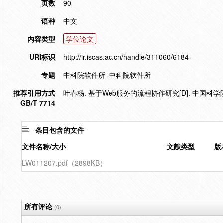
页数
90
语种
中文
内容类型
学位论文
URI标识
http://ir.iscas.ac.cn/handle/311060/6184
专题
中科院软件所_中科院软件所
推荐引用方式
叶春杨. 基于Web服务的流程协作研究[D]. 中国科学
GB/T 7714
条目包含的文件
文件名称/大小
文献类型
版
LW011207.pdf（2898KB）
所有评论
(0)