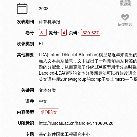
2008
发表期刊
计算机学报
反馈留言
卷号
31
期号:
4
页码:
620-627
收录类别
EI
其他摘要
LDA(Latent Dirichlet Allocation
融入文本类别信息，文中提出了一种附加类别标签的LDA
题的分配量，从而克服了传统LDA模型用于分类时
Labeled-LDA模型的文本分类新算法可以有效改进
英文语料库20newsgroup的comp子集上micro—F
关键词
文本分类
语种
中文
内容类型
期刊论文
URI标识
http://ir.iscas.ac.cn/handle/311060/620
专题
基础软件国家工程研究中心