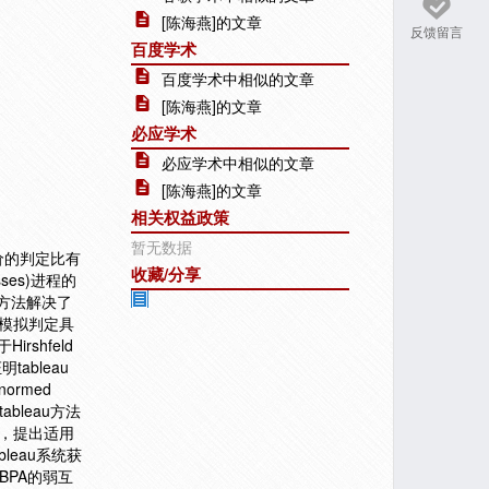
[陈海燕]的文章
反馈留言
百度学术
百度学术中相似的文章
[陈海燕]的文章
必应学术
必应学术中相似的文章
[陈海燕]的文章
相关权益政策
暂无数据
价的判定比有
收藏/分享
sses)进程的
u方法解决了
互模拟判定具
rshfeld
ableau
ormed
bleau方法
点，提出适用
leau系统获
 BPA的弱互