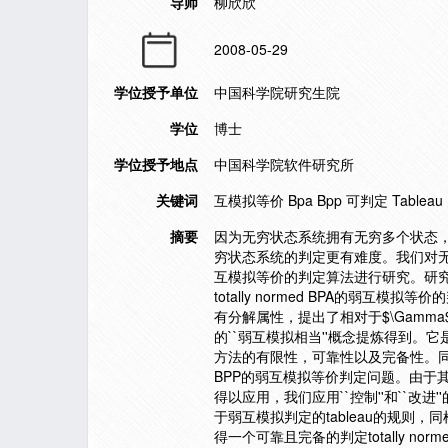
导师
柳欣欣
2008-05-29
学位授予单位
中国科学院研究生院
学位
博士
学位授予地点
中国科学院软件研究所
关键词
互模拟等价 Bpa Bpp 可判定 Table
摘要
因为无穷状态系统拥有无穷多个状态
穷状态系统的判定更有难度。我们对无穷状态系统BPA
互模拟等价的判定算法进行研究。研究B
totally normed BPA的
有分解属性，提出了相对于$\Gamma$的弱互模
的``弱互模拟相当''概念提炼得到。它是使
方法的有限性，可靠性以及完备性。同时，简
BPP的弱互模拟等价判定问题。由于其同
得以应用，我们应用``控制''和``改
于弱互模拟判定的tableau的规则，同
得一个可靠且完备的判定totally nor