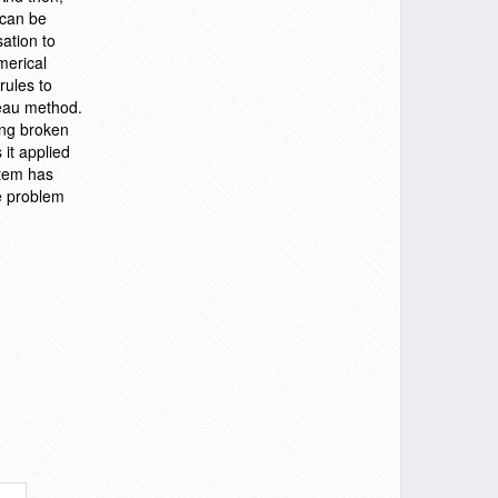
 can be
sation to
merical
rules to
leau method.
ing broken
 it applied
ystem has
ce problem