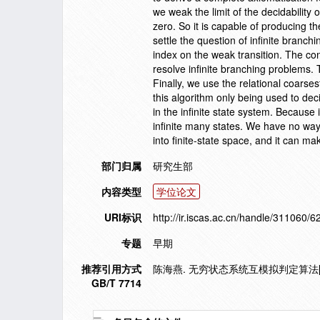
we weak the limit of the decidabilit
zero. So it is capable of producing th
settle the question of infinite branc
index on the weak transition. The co
resolve infinite branching problems
Finally, we use the relational coarse
this algorithm only being used to dec
in the infinite state system. Because i
infinite many states. We have no way
into finite-state space, and it can m
部门归属
研究生部
内容类型
学位论文
URI标识
http://ir.iscas.ac.cn/handle/311060/6
专题
早期
推荐引用方式
陈海燕. 无穷状态系统互模拟判定算法[D
GB/T 7714