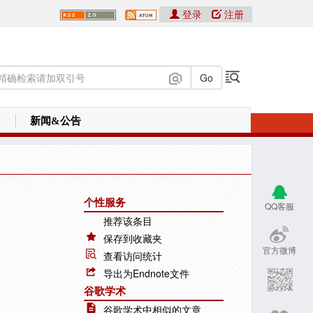
登录
注册
新闻&公告
个性服务
QQ客服
推荐该条目
保存到收藏夹
官方微博
查看访问统计
导出为Endnote文件
谷歌学术
谷歌学术中相似的文章