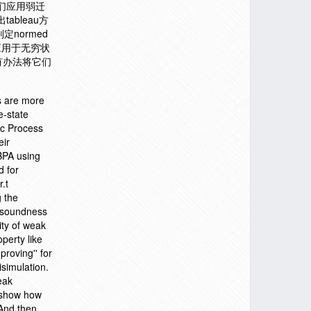
们应用弱迁
bleau方
定normed
应用于无穷状
有办法将它们
ms are more
e-state
ic Process
eir
 BPA using
d for
.t
g the
, soundness
ity of weak
perty like
proving'' for
isimulation.
eak
o show how
 And then,