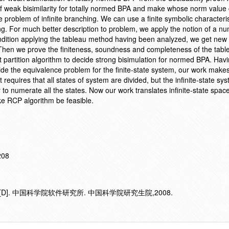
y of weak bisimilarity for totally normed BPA and make whose norm value
e problem of infinite branching. We can use a finite symbolic characteri
hing. For much better description to problem, we apply the notion of a nu
ndition applying the tableau method having been analyzed, we get new 
. Then we prove the finiteness, soundness and completeness of the tab
st partition algorithm to decide strong bisimulation for normed BPA. Hav
ide the equivalence problem for the finite-state system, our work makes
t requires that all states of system are divided, but the infinite-state s
 to numerate all the states. Now our work translates infinite-state spa
ake RCP algorithm be feasible.
208
]. 中国科学院软件研究所. 中国科学院研究生院,2008.