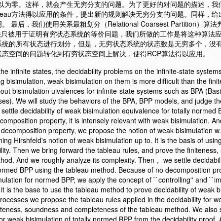
可以为零。这样，就会产生无穷分支的问题。为了更好的对问题的描述，我
leau方法得以应用的条件，提出新的规则解决无穷分支的问题。同样，给出ta
我们使用关系最粗划分（Relational Coarsest Partition）算法判
法只被用于证明有穷状态系统的等价问题，我们所做的工作是将这种算法
系统的所有状态进行划分，但是，无穷状态系统的状态数是无穷多个，没
态空间的问题转化到有穷状态空间上解决，使得RCP算法得以应用。
he infinite states, the decidability problems on the infinite-state syste
g bisimulation, weak bisimulation on them is more difficult than the finit
out bisimulation uivalences for infinite-state systems such as BPA (Bas
ses). We will study the behaviors of the BPA, BPP models, and judge th
e settle decidability of weak bisimulation equivalence for totally normed
mposition property, it is intensely relevant with weak bisimulation. An
decomposition property, we propose the notion of weak bisimulation w.r
g Hirshfeld's notion of weak bisimulation up to. It is the basis of usin
lity. Then we bring forward the tableau rules, and prove the finiteness
hod. And we roughly analyze its complexity. Then， we settle decidabil
 normed BPP using the tableau method. Because of no decomposition pro
ulation for normed BPP, we apply the concept of ``controlling'' and ``im
 is the base to use the tableau method to prove decidability of weak b
rocesses we propose the tableau rules applied in the decidability for w
finiteness, soundness and completeness of the tableau method. We als
or weak bisimulation of totally normed BPP from the decidability proof.