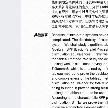
模拟的限定条件减弱，使其norm值
移关系符号化特征的定义，分析了tab
法的有限性，可靠性以及完备性的证明。 最后，
BPA的强互模拟等价。突破了这种算
态系统的互模拟判定。因为它要求对
全部枚举出来。我们的工作是将无穷状
其他摘要
Because infinite-state systems have t
complicated. The decidability of stron
system. We shall study algorithms ab
Algebra), BPP (Basic Parallel Proces
bisimulation equivalences. Firstly, w
the tableau method. We study the deco
making weak bisimulation having the 
$\Gamma$, which is obtained by refinin
tableau method to prove the decidabi
and completeness of the tableau met
bisimulation equivalence for totally
being founded in proving strong bisim
making the tableau method be used, it
According to the characteristic BPP p
bisimulation. Similar we prove the 
to derive a complete axiomatisation f