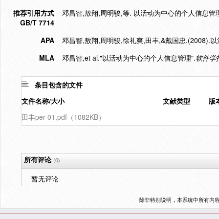
推荐引用方式
邓昌智,敖翔,周明骏,等. 以活动为中心的个人信息管理[J]. 软
GB/T 7714
APA
邓昌智,敖翔,周明骏,徐礼爽,田丰,&戴国忠.(2008
MLA
邓昌智,et al."以活动为中心的个人信息管理".
软件学
条目包含的文件
文件名称/大小
文献类型
版
田丰per-01.pdf（1082KB）
所有评论
(0)
暂无评论
除非特别说明，本系统中所有内