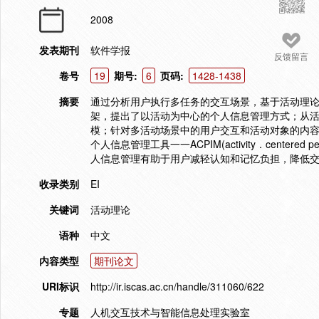
2008
发表期刊
软件学报
反馈留言
卷号
19
期号:
6
页码:
1428-1438
摘要
通过分析用户执行多任务的交互场景，基于活动理
架，提出了以活动为中心的个人信息管理方式；从活
模；针对多活动场景中的用户交互和活动对象的内
个人信息管理工具一一ACPIM(activity．centered 
人信息管理有助于用户减轻认知和记忆负担，降低
收录类别
EI
关键词
活动理论
语种
中文
内容类型
期刊论文
URI标识
http://ir.iscas.ac.cn/handle/311060/622
专题
人机交互技术与智能信息处理实验室