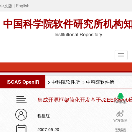
中文版
|
English
中国科学院软件研究所机构
Institutional Repository
ISCAS OpenIR
>
中科院软件所
>
中科院软件所
集成开源框架简化开发基于J2EE的we
QQ客服
程祖红
官方微博
2007-05-20