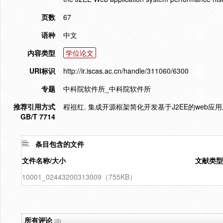
页数
67
语种
中文
内容类型
学位论文
URI标识
http://ir.iscas.ac.cn/handle/311060/6300
专题
中科院软件所_中科院软件所
推荐引用方式
程祖红. 集成开源框架简化开发基于J2EE的web应用系
GB/T 7714
条目包含的文件
文件名称/大小
文献类型
10001_02443200313009（755KB）
所有评论
(0)