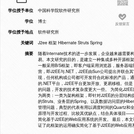
学位授予单位
中国科学院软件研究所
学位
博士
反馈留言
学位授予地点
软件研究所
关键词
J2ee 框架 Hibernate Struts Spring
摘要
随着Internate技术的进一步发展，企业越来越需要
易。本文研究的目的，是建立一种集成多种开源框架的
一般采用B/S框架，即客户端采用浏览器，服务器
营，即J2EE与.NET，J2EE由Sun公司提出
现，任何机构或公司都可开发符合此标准的产品，通
的.NET平台，J2EE平台更加开放、更易移植。但
的问题，开发的技术复杂度更大一些。 为简化J2
为两类：一类为架构框架，即针对J2EE的分层结构
的Struts、业务层的Spring、以及数据访问层的
管理问题，典型的代表有用以调度时间的Quartz和
原理与开发过程、比较其优缺点，结合具体项目—
简化基于J2EE的Web应用系统的开发。 最后，
证了此框架的运用确实简化了基于J2EE的Web应