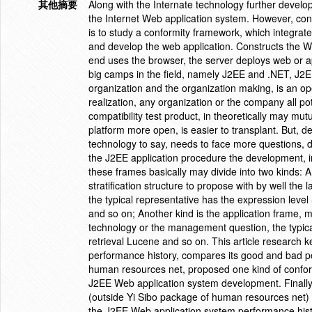
其他摘要
Along with the Internate technology further devel
the Internet Web application system. However, const
is to study a conformity framework, which integra
and develop the web application. Constructs the W
end uses the browser, the server deploys web or app
big camps in the field, namely J2EE and .NET, J2E
organization and the organization making, is an open
realization, any organization or the company all po
compatibility test product, in theoretically may mut
platform more open, is easier to transplant. But, 
technology to say, needs to face more questions, 
the J2EE application procedure the development, 
these frames basically may divide into two kinds: 
stratification structure to propose with by well th
the typical representative has the expression level 
and so on; Another kind is the application frame, ma
technology or the management question, the typical
retrieval Lucene and so on. This article research k
performance history, compares its good and bad po
human resources net, proposed one kind of conform
J2EE Web application system development. Finally, t
(outside Yi Sibo package of human resources net) th
the J2EE Web application system performance histo