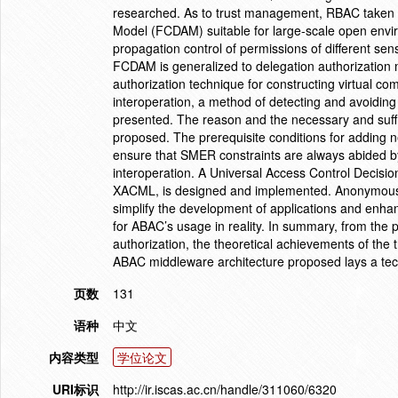
researched. As to trust management, RBAC taken a
Model (FCDAM) suitable for large-scale open envir
propagation control of permissions of different sens
FCDAM is generalized to delegation authorization 
authorization technique for constructing virtual c
interoperation, a method of detecting and avoiding 
presented. The reason and the necessary and suffi
proposed. The prerequisite conditions for adding 
ensure that SMER constraints are always abided b
interoperation. A Universal Access Control Deci
XACML, is designed and implemented. Anonymous 
simplify the development of applications and enhanc
for ABAC’s usage in reality. In summary, from the 
authorization, the theoretical achievements of th
ABAC middleware architecture proposed lays a tech
页数
131
语种
中文
内容类型
学位论文
URI标识
http://ir.iscas.ac.cn/handle/311060/6320