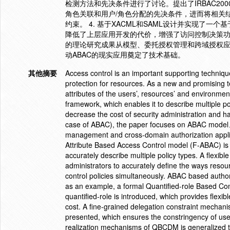
检测方法和先决条件进行了讨论。提出了IRBAC2
角色关联和用户/角色分配的先决条件，进而将相关
约束。 4. 基于XACML和SAML设计并实现了
降低了上层应用开发的代价，增强了访问控制决策功
的理论研究成果从模型、委托授权管理和跨域授权应用
动ABAC的现实应用奠定了技术基础。
其他摘要
Access control is an important supporting technique 
protection for resources. As a new and promising 
attributes of the users’, resources’ and environment
framework, which enables it to describe multiple p
decrease the cost of security administration and
case of ABAC), the paper focuses on ABAC model、
management and cross-domain authorization applic
Attribute Based Access Control model (F-ABAC) is p
accurately describe multiple policy types. A flexib
administrators to accurately define the ways reso
control policies simultaneously. ABAC based auth
as an example, a formal Quantified-role Based Co
quantified-role is introduced, which provides flexib
cost. A fine-grained delegation constraint mechani
presented, which ensures the constringency of user
realization mechanisms of QBCDM is generalized 