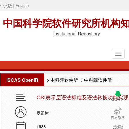
中文版
|
English
中国科学院软件研究所机构
Institutional Repository
ISCAS OpenIR
>
中科院软件所
>
中科院软件所
OSI表示层语法标准及语法转换功能实现
QQ客服
罗正棣
官方微博
1988