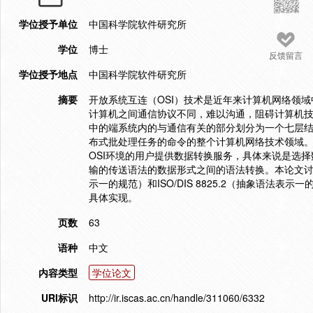
学位授予单位
中国科学院软件研究所
学位
博士
反馈留言
学位授予地点
中国科学院软件研究所
摘要
开放系统互连（OSI）技术是近年来计算机网络领
计算机之间通信协议不同，难以沟通，阻碍计算机技
中的端系统内的与通信有关的部分划分为一个七层
布式批处理任务的命令的整个计算机网络技术领域。
OSI环境的用户提供数据转换服务，具体来说是选
输的传送语法的数据形式之间的语法转换。本论文讨论了O
示一的规范）和ISO/DIS 8825.2（抽象语
具体实现。
页数
63
语种
中文
内容类型
学位论文
URI标识
http://ir.iscas.ac.cn/handle/311060/6332