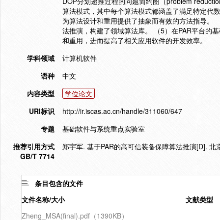
DOP分划递推过程的问题简约图（problem reduct
算法模式，其中每个算法模式都涵盖了满足特定代数
为算法设计和重用提供了抽象而有效的方法指导。 
法推演，构建了领域算法库。 （5）在PAR平台的基
和重用，进而提高了相关应用软件的开发效率。
学科领域
计算机软件
语种
中文
内容类型
学位论文
URI标识
http://ir.iscas.ac.cn/handle/311060/647
专题
基础软件与系统重点实验室
推荐引用方式
郑宇军. 基于PAR的高可信装备保障算法推演[D]. 北京
GB/T 7714
条目包含的文件
文件名称/大小
文献类型
Zheng_MSA(final).pdf（1390KB）