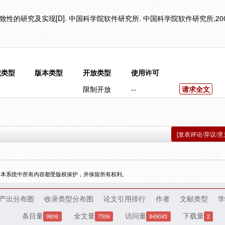
性的研究及实现[D]. 中国科学院软件研究所. 中国科学院软件研究所,200
献类型
版本类型
开放类型
使用许可
限制开放
--
请求全文
[发表评论/异议/意
，本系统中所有内容都受版权保护，并保留所有权利。
产出分布图
收录类型分布图
论文引用排行
作者
文献类型
学
条目量
全文量
访问量
下载量
9806
7506
849045
2