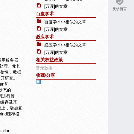
[万晖]的文章
反馈留言
百度学术
百度学术中相似的文章
[万晖]的文章
必应学术
必应学术中相似的文章
[万晖]的文章
相关权益政策
应用服务器
存处理。尤其
暂无数据
完整性，数据
收藏/分享
展开研究。一
an和
有状态的
的实例进行管
象缓存及其一
础上，增加复
ind缓存模
action