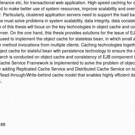
erance etc, for transactional web application. High-speed caching for d
ded to make better use of system resources, improve scalability and over
. Particularly, clustered application servers need to support the load b
he must solve problems in system scalability, data integrity, data consi
 of this thesis will focus on the key technologies in object cache and c
er. On the one hand, this thesis provides solutions for the issue of E
s used to implement the object cache for stateless bean, in which small
 method invocations from multiple clients. Caching technologies togeth
ject cache for stateful bean with persistence technology to ensure the
earch is conducted on object cache and consistency of EJB component i
 Cache Service Framework is implemented to solve the problem of obje
y adding Replicated Cache Service and Distributed Cache Service on to
A Read-through/Write-behind cache model that enables highly efficient d
.
488