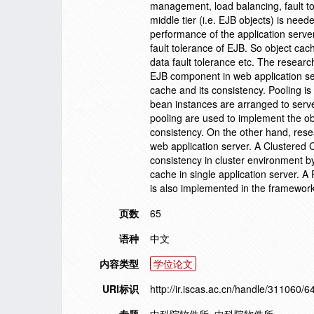
management, load balancing, fault tol
middle tier (i.e. EJB objects) is nee
performance of the application server
fault tolerance of EJB. So object cac
data fault tolerance etc. The research
EJB component in web application serv
cache and its consistency. Pooling i
bean instances are arranged to serve
pooling are used to implement the ob
consistency. On the other hand, res
web application server. A Clustered
consistency in cluster environment b
cache in single application server. 
is also implemented in the framework
页数
65
语种
中文
内容类型
学位论文
URI标识
http://ir.iscas.ac.cn/handle/311060/6