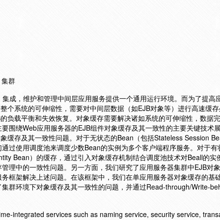
 集群
、集成，维护和管理中间层应用服务提供一个通用运行环境。而为了提高
升整个系统的可伸缩性，需要对中间层数据（如EJB对象等）进行高速缓
B的负载平衡和失效恢复。对象缓存需要解决诸如系统的可伸缩性，数据
要围绕Web应用服务器的EJB组件对象缓存及其一致性的主要关键技术
及其一致性问题。对于无状态的Bean（包括Stateless Session Be
的缓存，我们通过使用调度池来调度少数Bean的实例为多个客户端程序服务。对于
Beall和Entity Bean）的缓存，通过引入对象缓存机制结合调度池技术对Beall
管理中的一致性问题。另一方面，我们研究了应用服务器集群中EJB对
服务框架解决上述问题。在该框架中，我们在单应用服务器对象缓存的基
境下对象缓存及其一致性的问题，并通过Read-through/Write-beh
ime-integrated services such as naming service, security service, trans