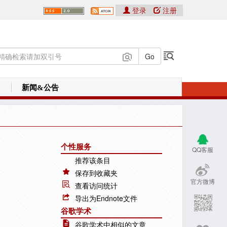
登录
注册
新闻&公告
个性服务
QQ客服
推荐该条目
保存到收藏夹
官方微博
查看访问统计
导出为Endnote文件
谷歌学术
谷歌学术中相似的文章