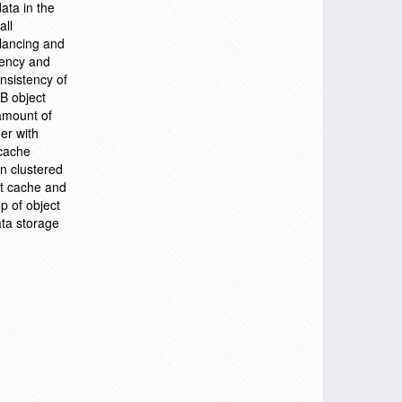
ata in the
all
alancing and
stency and
onsistency of
JB object
 amount of
er with
 cache
n clustered
ct cache and
p of object
ata storage