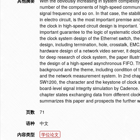
其他摘要
With the obviously increasing in system complexit
number of the components of high-speed communica
signal frequency and so on. In that case, the stabi
in electro circuit, is the most important premise an
the clock in high-speed circuit design is important.
important guarantee to the logic of systematic clo
the clock system design of the Ethernet switch, th
design, including termination, hole, crosstalk, E
hardware design of a network video server, it depic
for deep research of clock system, the paper illus
the design of a high-speed asynchronous FIFO. Thi
background and the theme, including condition of
and the network measurement system. In 2nd chapt
SW1200, the character and the keystone of clock s
board-level signal integrity simulation by Cadence
chapter states exchanging data from different clo
summarizes this paper and prospects the further w
页数
71
语种
中文
内容类型
学位论文