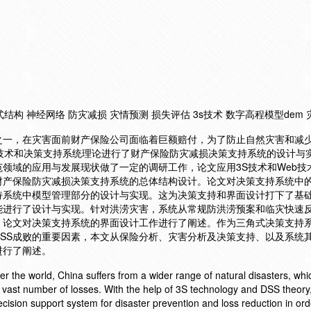
式结构 神经网络 防灾减损 灾情预测 损失评估 3s技术 数字高程模型dem
之一，在灾害面前财产保险公司面临着巨额赔付，为了防止自然灾害和减
5技术和决策支持系统理论进行了财产保险防灾减损决策支持系统的设计与
范领域的应用与发展现状做了一定的调研工作，论文应用3S技术和Web技
财产保险防灾减损决策支持系统的总体结构设计。论文对决策支持系统中
持系统中模型管理部分的设计与实现。这为决策支持和界面设计打下了基
能进行了设计与实现。针对洪涝灾害，系统从常规防洪涝预案和临灾快速
。论文对决策支持系统的界面设计工作进行了阐述。作为三角式决策支持系
SS成败的重要因素，本文从保险分析、灾害分析及决策支持、以及系统
进行了阐述。
r the world, China suffers from a wider range of natural disasters, whi
vast number of losses. With the help of 3S technology and DSS theory,
ision support system for disaster prevention and loss reduction in ord