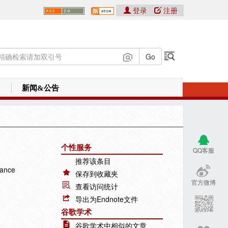
登录
注册
新闻&公告
个性服务
QQ客服
推荐该条目
rance
保存到收藏夹
官方微博
查看访问统计
导出为Endnote文件
谷歌学术
谷歌学术中相似的文章