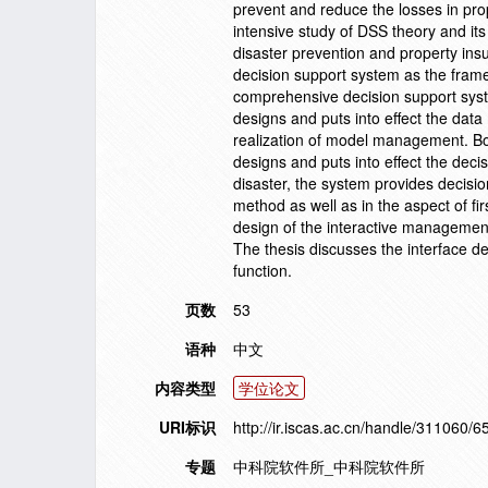
prevent and reduce the losses in pro
intensive study of DSS theory and its
disaster prevention and property ins
decision support system as the framew
comprehensive decision support syste
designs and puts into effect the dat
realization of model management. Bot
designs and puts into effect the dec
disaster, the system provides decision
method as well as in the aspect of f
design of the interactive management 
The thesis discusses the interface d
function.
页数
53
语种
中文
内容类型
学位论文
URI标识
http://ir.iscas.ac.cn/handle/311060/6
专题
中科院软件所_中科院软件所