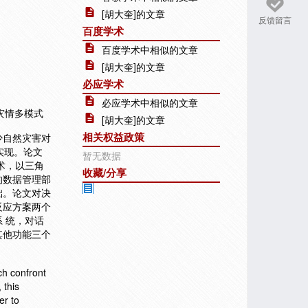
[胡大奎]的文章
反馈留言
百度学术
百度学术中相似的文章
[胡大奎]的文章
必应学术
必应学术中相似的文章
 灾情多模式
[胡大奎]的文章
相关权益政策
少自然灾害对
实现。论文
暂无数据
术，以三角
收藏/分享
的数据管理部
础。论文对决
反应方案两个
 统，对话
其他功能三个
ch confront
 this
er to