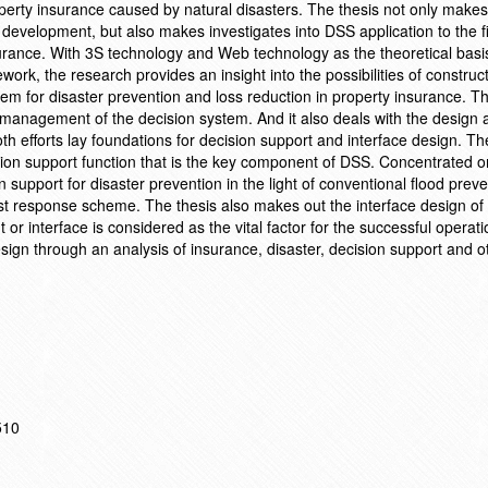
perty insurance caused by natural disasters. The thesis not only make
 development, but also makes investigates into DSS application to the fi
urance. With 3S technology and Web technology as the theoretical basis
ork, the research provides an insight into the possibilities of construc
m for disaster prevention and loss reduction in property insurance. Th
a management of the decision system. And it also deals with the design 
h efforts lay foundations for decision support and interface design. Th
ision support function that is the key component of DSS. Concentrated o
 support for disaster prevention in the light of conventional flood prev
irst response scheme. The thesis also makes out the interface design o
or interface is considered as the vital factor for the successful operat
esign through an analysis of insurance, disaster, decision support and 
510