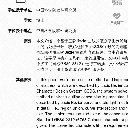
学位授予单位
中国科学院软件研究所
学位
博士
反馈留言
学位授予地点
中国科学院软件研究所
摘要
本文介绍一个基于三阶Bezier曲线的笔划字形到
工的后处理部分。较好地解决了CCDS字形的高速
的结果仍用三阶Bezier曲线和直线描述。文中详
法。该字形转换方法具有一定的通用性。文中对转换系
个汉字（国标GB80-2312）进行了转换。文中给出
言描述，可用于激光印字机等打印设备。
其他摘要
In this paper we introduce the method and implemen
characters, which are described by cubic Bezier cu
Character Design System CCDS, the system solves t
method of stroke-outline conversion is presented. By
described by cubic Bezier curve and straight line. 
in detail, i.e., region union, curve intersection 
use. The implementation and use of the conversion
Standard GB80-2312 (6763 Chinese characters) pr
given. The converted characters fit the requirement 