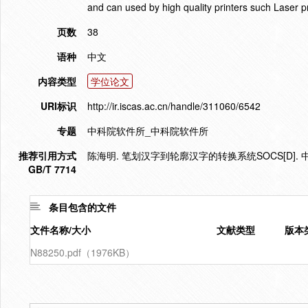
and can used by high quality printers such Laser pr
页数
38
语种
中文
内容类型
学位论文
URI标识
http://ir.iscas.ac.cn/handle/311060/6542
专题
中科院软件所_中科院软件所
推荐引用方式
陈海明. 笔划汉字到轮廓汉字的转换系统SOCS[D]. 
GB/T 7714
条目包含的文件
文件名称/大小
文献类型
版本
N88250.pdf（1976KB）