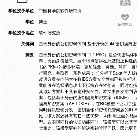
学位授予单位
中国科学院软件研究所
学位
博士
反馈留言
学位授予地点
软件研究所
关键词
基于身份的公钥密码体制 基于身份的pki 密钥隔离
摘要
基于身份的公钥密码体制（ID-PKC）是公钥密码
串，比如身份信息。这个特点使得在此基础上构建的基
书的PKI中的诸多弊端，更加轻量、灵活。然而，目
行研究，并取得一系列成果： 1)分析了Sakai等人提
改进方案在内的大多数IBS方案安全性都已被分析过，
案能够在选择消息攻击下抵抗存在性伪造，同时也指出
其原始方案却不具有这种安全性。本文中多次用到该结果。
案，包括基于身份的密钥隔离加密方案（IDKIE）、
隔离加密方案（AR-IDKIE），在RO模型下证明
同时解决密钥分发、密钥撤销和密钥托管问题的ID-
比，该方案还具有其它一些优势。 4)利用上面的结果
型。在实现同样的认证功能同时，该模型可以比基于
架相比，该模型更好的解决密钥管理问题，因此更