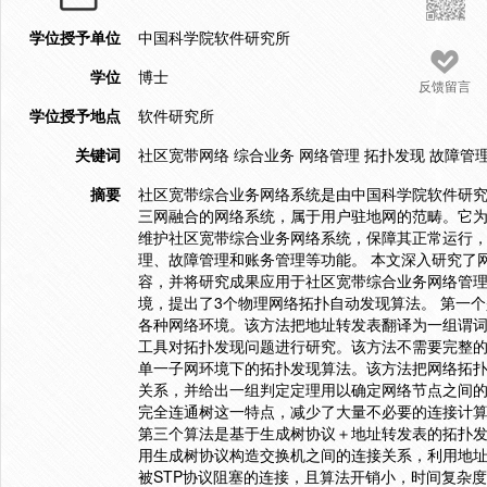
学位授予单位
中国科学院软件研究所
学位
博士
反馈留言
学位授予地点
软件研究所
关键词
社区宽带网络 综合业务 网络管理 拓扑发现 故障管
摘要
社区宽带综合业务网络系统是由中国科学院软件研
三网融合的网络系统，属于用户驻地网的范畴。它为
维护社区宽带综合业务网络系统，保障其正常运行
理、故障管理和账务管理等功能。 本文深入研究了
容，并将研究成果应用于社区宽带综合业务网络管理
境，提出了3个物理网络拓扑自动发现算法。 第一
各种网络环境。该方法把地址转发表翻译为一组谓
工具对拓扑发现问题进行研究。该方法不需要完整的
单一子网环境下的拓扑发现算法。该方法把网络拓
关系，并给出一组判定定理用以确定网络节点之间
完全连通树这一特点，减少了大量不必要的连接计
第三个算法是基于生成树协议＋地址转发表的拓扑
用生成树协议构造交换机之间的连接关系，利用地
被STP协议阻塞的连接，且算法开销小，时间复杂度低。 （2）