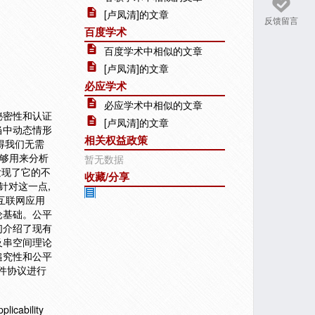
[卢凤清]的文章
反馈留言
百度学术
百度学术中相似的文章
[卢凤清]的文章
必应学术
必应学术中相似的文章
秘密性和认证
[卢凤清]的文章
当中动态情形
相关权益政策
想使得我们无需
能够用来分析
暂无数据
，发现了它的不
收藏/分享
针对这一点,
互联网应用
论基础。公平
们介绍了现有
及串空间理论
追究性和公平
件协议进行
licability