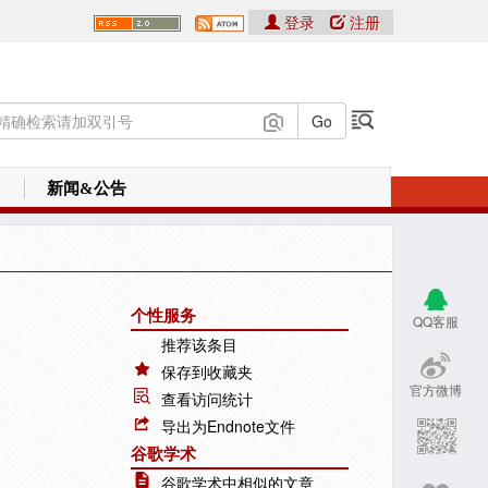
登录
注册
新闻&公告
个性服务
QQ客服
推荐该条目
保存到收藏夹
官方微博
查看访问统计
导出为Endnote文件
谷歌学术
谷歌学术中相似的文章