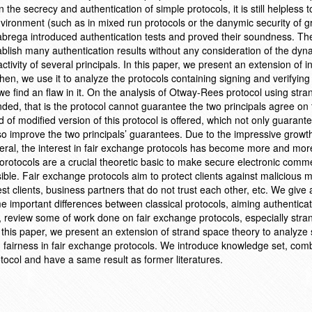
n the secrecy and authentication of simple protocols, it is still helpless 
vironment (such as in mixed run protocols or the danymic security of 
rega introduced authentication tests and proved their soundness. Th
tablish many authentication results without any consideration of the dyn
activity of several principals. In this paper, we present an extension of 
en, we use it to analyze the protocols containing signing and verifying
e find an flaw in it. On the analysis of Otway-Rees protocol using str
ded, that is the protocol cannot guarantee the two principals agree on
nd of modified version of this protocol is offered, which not only guarant
so improve the two principals’ guarantees. Due to the impressive growth
eral, the interest in fair exchange protocols has become more and mor
porotocols are a crucial theoretic basic to make secure electronic com
ible. Fair exchange protocols aim to protect clients against malicious 
t clients, business partners that do not trust each other, etc. We give
e important differences between classical protocols, aiming authenticat
, review some of work done on fair exchange protocols, especially str
 this paper, we present an extension of strand space theory to analyze 
d fairness in fair exchange protocols. We introduce knowledge set, com
tocol and have a same result as former literatures.