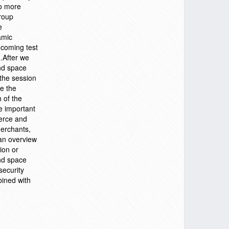
to more
group
e
amic
incoming test
 .After we
and space
 the session
ee the
 of the
e important
merce and
merchants,
 an overview
ion or
and space
security
bined with