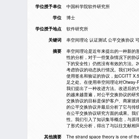
学位授予单位
中国科学院软件研究所
学位
博士
学位授予地点
软件研究所
关键词
串空间理论 认证测试 公平交换协议 
摘要
串空间理论是近年来提出的一种新的
性的分析，对于一些复杂情况下的协
下的安全性）仍然没有有效的方法。2000年G
考虑协议的动态执行情况。我们对Guttm
使用签名和验证的协议，如CCITT X
足之处。在使用串空间理论对Otway
我们提出了一种改进方法。改进后的
的越来越普遍，对公平交换协议的研
交换协议的目标是保护客户、商家彼
的公平交换协议并最后分析了它与传
在公平交换协议研究方面的成果。我
性。我们引入了知识集等概念，与原理
了形式化分析，得出了与以往文献相
其他摘要
The strand space theory is one of th