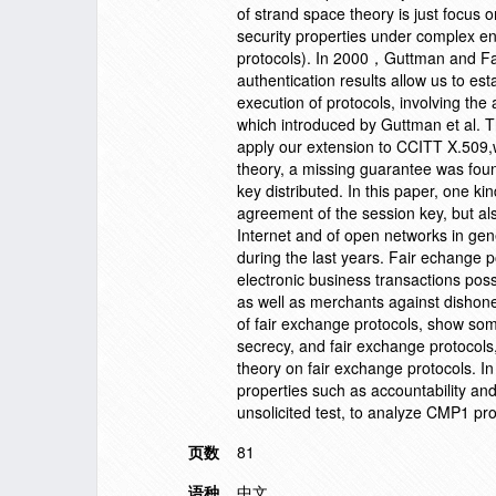
of strand space theory is just focus o
security properties under complex en
protocols). In 2000，Guttman and Fab
authentication results allow us to es
execution of protocols, involving the 
which introduced by Guttman et al. Th
apply our extension to CCITT X.509,w
theory, a missing guarantee was foun
key distributed. In this paper, one ki
agreement of the session key, but al
Internet and of open networks in gen
during the last years. Fair echange 
electronic business transactions poss
as well as merchants against dishones
of fair exchange protocols, show som
secrecy, and fair exchange protocols
theory on fair exchange protocols. In
properties such as accountability an
unsolicited test, to analyze CMP1 pro
页数
81
语种
中文