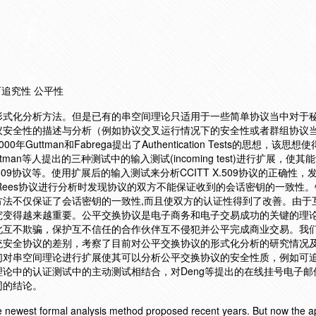
可追究性 公平性
形式化分析方法。但是已有的串空间理论只适用于一些简单协议当中对于
议安全性的描述与分析（例如协议交叉运行情况下的安全性或者群组协议
uttman和Fabrega提出了Authentication Tests的思想，该思
an等人提出的三种测试中的输入测试(incoming test)进行扩展，使其
.509协议等。使用扩展后的输入测试来分析CCITT X.509协议的正确性
-Rees协议进行分析时发现协议的双方不能保证收到的会话密钥的一致性。
方法不仅保证了会话密钥的一致性,而且使双方的认证性得到了改善。由于
究变得越来越重要。公平交换协议是电子商务和电子交易成功的关键的理
此互不欺骗，保护互不信任的合作伙伴互不侵犯并公平完成商业交易。我
统安全协议的差别，考察了目前对公平交换协议的形式化分析的研究情况
们对串空间理论进行扩展使其可以分析公平交换协议的安全性质，例如可
论中的认证测试中的主动测试相结合，对Deng等提出的在线挂号电子邮
同的结论。
e newest formal analysis method proposed recent years. But now the app