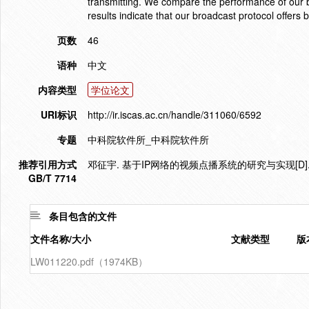
transmitting. We compare the performance of our b
results indicate that our broadcast protocol offers 
页数
46
语种
中文
内容类型
学位论文
URI标识
http://ir.iscas.ac.cn/handle/311060/6592
专题
中科院软件所_中科院软件所
推荐引用方式
邓征宇. 基于IP网络的视频点播系统的研究与实现[D]
GB/T 7714
条目包含的文件
文件名称/大小
文献类型
版
LW011220.pdf（1974KB）