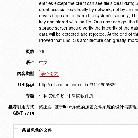
entities except the client can see file's clear data
client access files directly by network, not by any 
eavesdrop can not harm the system's security; Third
key and stored with the file. One user can get the fi
storage server should verify the integrity of the d
data will be detected and rejected. At the end of thi
Proved that EncFS's architecture can greatly impr
页数
76
语种
中文
内容类型
学位论文
URI标识
http://ir.iscas.ac.cn/handle/311060/6620
专题
中科院软件所_中科院软件所
推荐引用方式
魏丕会. 基于linux系统的加密文件系统的设计与实现[
GB/T 7714
条目包含的文件