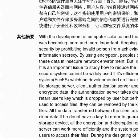
EncFS的设计重点关注于4个方面：首先，除客
件存储服务器面向网络，用户从客户端直接通过网
都有自己的密钥，这个密钥使用用户的密钥保护，
户端和文件存储服务器端之间的信息传输要进行完整
统进行了安全性和效率分析，证明加密文件系统的
其他摘要
With the development of computer science and the
was becoming more and more important. Keeping in
security by prohibiting invalid person from achiev
information secrecy. By using encryption, peoples c
these data in insecure network environment. But, in
It is an important issue to study how to reduce th
secure system cannot be widely used if it's efficienc
system(EncFS) which be developmented on Iinux ope
file storage server, client, authentication server an
encrypted data; the authentication server takes cha
retain user's key which is dropped by user but per
used to access files, they can be removed by the k
files. All the data transferred between the client a
clear data if he donot have a key. In order to guara
storage device, all the encryption and decryption o
server can work more efficiently and the system pe
users to access their files. During the designing of