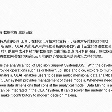
漂移 数据挖掘 主题追踪
支持系统的分析工具，在数据仓库技术的支持下，提供对多维数据的钻取
析函数。OLAP系统允许用户根据分析的需要自行设计企业的多维数据
析时可以在构成分析模型的数据维间自由地组合查询分析的项目。数据挖
以将数据间潜在的联系以及可能的趋势发掘出来以供决策支持的需要。
s the analytical tool of Decision Support System(DSS). With the devel
ovide operations such as drill-down/up, slice and dice, explore to mult
c analysis. OLAP enables users to design multidimensional data analytic
ds. OLAP system provides management of these models. Whenever nee
een data dimensions that consist the analytical model. Data Mining is a
an be integrated in the OLAP system. It can discover the underlying 
h make it contributory to modern decision making.