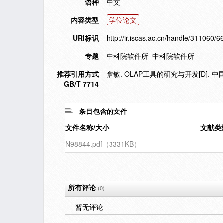
语种
中文
内容类型
学位论文
URI标识
http://ir.iscas.ac.cn/handle/311060/6
专题
中科院软件所_中科院软件所
推荐引用方式
詹敏. OLAP工具的研究与开发[D]. 
GB/T 7714
条目包含的文件
文件名称/大小
文献类
N98844.pdf（3331KB）
所有评论
(0)
暂无评论