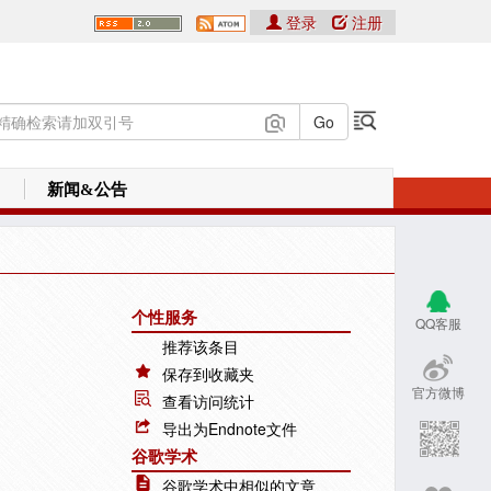
登录
注册
新闻&公告
个性服务
QQ客服
推荐该条目
保存到收藏夹
官方微博
查看访问统计
导出为Endnote文件
谷歌学术
谷歌学术中相似的文章