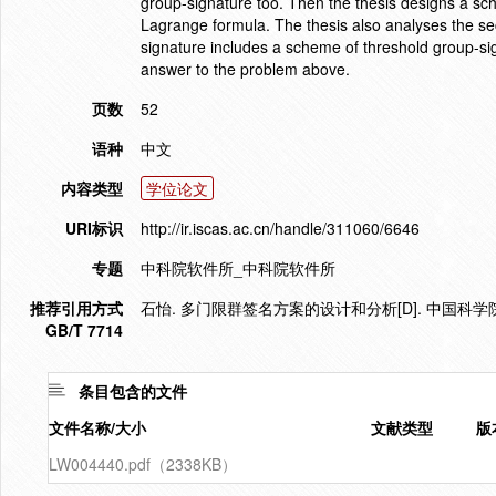
group-signature too. Then the thesis designs a sch
Lagrange formula. The thesis also analyses the se
signature includes a scheme of threshold group-si
answer to the problem above.
页数
52
语种
中文
内容类型
学位论文
URI标识
http://ir.iscas.ac.cn/handle/311060/6646
专题
中科院软件所_中科院软件所
推荐引用方式
石怡. 多门限群签名方案的设计和分析[D]. 中国科学
GB/T 7714
条目包含的文件
文件名称/大小
文献类型
版
LW004440.pdf（2338KB）