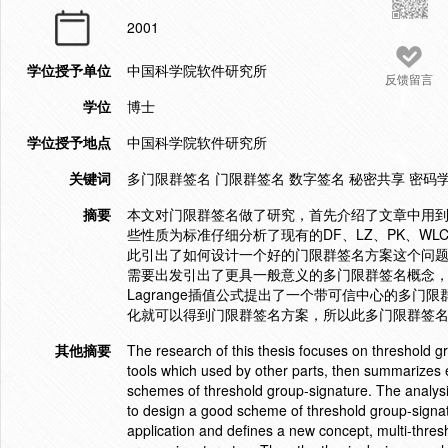
2001
学位授予单位
中国科学院软件研究所
反馈留言
学位
博士
学位授予地点
中国科学院软件研究所
关键词
多门限群签名 门限群签名 数字签名 秘密共享 密码
摘要
本文对门限群签名做了研究，首先介绍了文章中用
些性质为标准仔细分析了现有的DF、LZ、PK、WL
此引出了如何设计一个好的门限群签名方案这个问
需要出发引出了更具一般意义的多门限群签名概念
Lagrange插值公式提出了一个带可信中心的多
化就可以得到门限群签名方案，所以此多门限群签
其他摘要
The research of this thesis focuses on threshold g
tools which used by other parts, then summarizes e
schemes of threshold group-signature. The analys
to design a good scheme of threshold group-signat
application and defines a new concept, multi-thresh