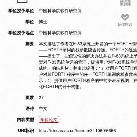
学位授予单位
中国科学院软件研究所
学位
博士
反馈留言
学位授予地点
中国科学院软件研究所
摘要
本文描述了作者在F-83系统上开发的一个FORTH编程
——FORTH单词的栈参数隐含传递。FORTH的
——提出了一些偿试性的解决办法并在F-83系统上予
责对F-83系统单词的管理，提供用户对F-83系统
成统一的结构树，并由此提供：1）对用户FORT
户对其FORTH程序中的任一FORTH单词的栈参数
示；4）提供用户FORTH程序的中前缀表示视图。
化FORTH的若干构想。
页数
27
语种
中文
内容类型
学位论文
URI标识
http://ir.iscas.ac.cn/handle/311060/6666