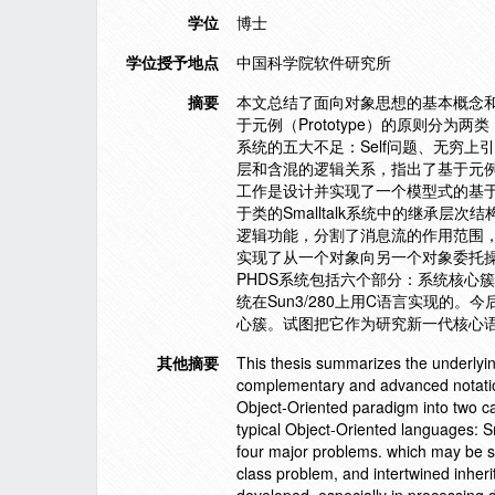
学位
博士
学位授予地点
中国科学院软件研究所
摘要
本文总结了面向对象思想的基本概念和
于元例（Prototype）的原则分为两类
系统的五大不足：Self问题、无穷上引问题（i
层和含混的逻辑关系，指出了基于元
工作是设计并实现了一个模型式的基于元例
于类的Smalltalk系统中的继承
逻辑功能，分割了消息流的作用范围，
实现了从一个对象向另一个对象委托
PHDS系统包括六个部分：系统核心簇
统在Sun3/280上用C语言实现
心簇。试图把它作为研究新一代核心
其他摘要
This thesis summarizes the underlyi
complementary and advanced notation
Object-Oriented paradigm into two cat
typical Object-Oriented languages: Sm
four major problems. which may be so
class problem, and intertwined inher