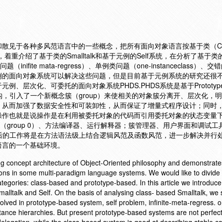
散见于各种多风范语言中的一些概念，把所有面向对象语言按基于类（Cl
，着重介绍了基于类的Smalltalk和基于元例的Self系统，在分析了基于类的Sma
nifite mata-regress）、单例类问题（one-instanceclass）、
例的面向对象系统可以解决这些问题，但是目前基于元例系统的研究还很
、层次化、可委托的面向对象系统PHDS.PHDS系统是基于Prototy
层次结构，引入了一个新概念簇（group）来使相关的对象簇分离开、层次化，
从而加强了数据安全性和可装卸性，从而保证了增量式程序设计；同时，
操作也就是说操作是在利用被委托对象的代码而引用委托对象的状态变量
（group 0）、方法编译器、运行解释器；簇管理器、用户界面和调试工
的。今后的工作将是在方法语法级上结合逻辑风范及函数风范，进一步解决并行
语言的一个基础环境。
ng concept architecture of Object-Oriented philosophy and demonstrate
s in some multi-paradigm language systems. We would like to divide 
egories: class-based and prototype-based. In this article we introduce 
alltalk and Self. On the basis of analysing class- based Smalltalk, we 
lved in prototype-based system, self problem, infinite-meta-regress. 
itance hierarchies. But present prototype-based systems are not perfect