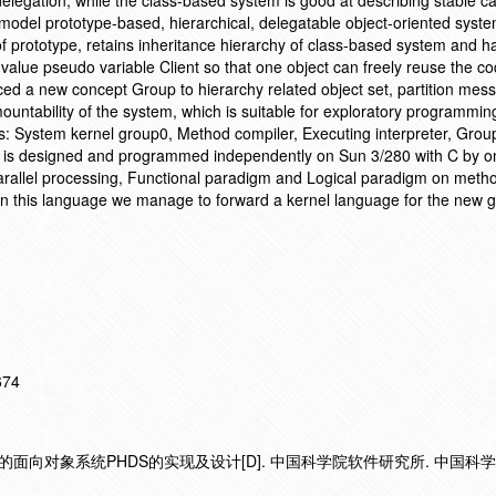
delegation, while the class-based system is good at describing stable c
model prototype-based, hierarchical, delegatable object-oriented syste
f prototype, retains inheritance hierarchy of class-based system and h
value pseudo variable Client so that one object can freely reuse the co
uced a new concept Group to hierarchy related object set, partition mes
ountability of the system, which is suitable for exploratory programmin
ts: System kernel group0, Method compiler, Executing interpreter, Gro
 is designed and programmed independently on Sun 3/280 with C by o
e parallel processing, Functional paradigm and Logical paradigm on meth
 on this language we manage to forward a kernel language for the new 
674
的面向对象系统PHDS的实现及设计[D]. 中国科学院软件研究所. 中国科