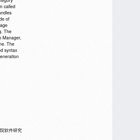
ategory
m called
andles
de of
sage
g. The
up Manager,
ne. The
od syntax
generation
学院软件研究