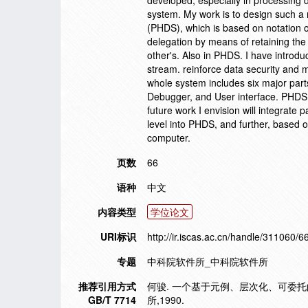
developed, especially in processing 
system. My work is to design such a 
(PHDS), which is based on notation o
delegation by means of retaining the 
other's. Also in PHDS. I have introd
stream. reinforce data security and m
whole system includes six major par
Debugger, and User interface. PHDS
future work I envision will integrat
level into PHDS, and further, based
computer.
页数
66
语种
中文
内容类型
学位论文
URI标识
http://ir.iscas.ac.cn/handle/311060/6
专题
中科院软件所_中科院软件所
推荐引用方式
何骏. 一个基于元例、层次化、可委托
GB/T 7714
所,1990.