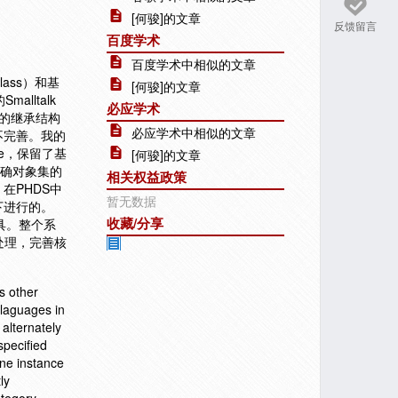
[何骏]的文章
反馈留言
百度学术
百度学术中相似的文章
ass）和基
[何骏]的文章
lltalk
必应学术
交错的继承结构
必应学术中相似的文章
不完善。我的
pe，保留了基
[何骏]的文章
明确对象集的
相关权益政策
在PHDS中
暂无数据
下进行的。
收藏/分享
具。整个系
处理，完善核
s other
laguages in
alternately
specified
one instance
ly