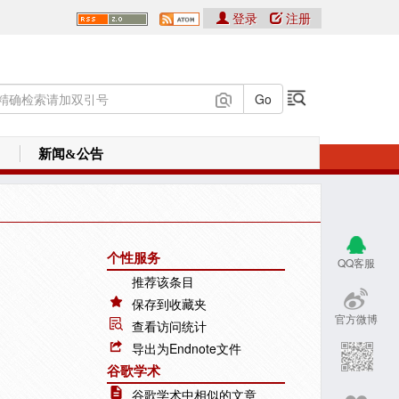
登录
注册
新闻&公告
个性服务
QQ客服
推荐该条目
保存到收藏夹
官方微博
查看访问统计
导出为Endnote文件
谷歌学术
谷歌学术中相似的文章