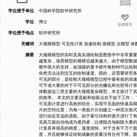
学位授予单位
中国科学院软件研究所
学位
博士
反馈留言
学位授予地点
软件研究所
关键词
大规模模型 可见性计算 加速绘制 面模型 点模型 体
摘要
大规模模型的实时及真实感绘制是图形学中非常重
越复杂，场景模型的规模也越来越大。由于模型数
硬件很大的支持，如顶级的显卡硬件每秒钟可以绘制超过百万的
依然无法达到交互的绘制速度。因此，还需要研究
可见的部分，是绘制大规模模型过程中最有效的加
可节省大量的对于不可见部分的光栅化和光照等计算
体数据这三类主要的大规模复杂模型，本文探讨了
的效率。 本文的主要贡献和创新点在于如下工作： 
可见面计算进行高效的结合，实现可见面的快速高
片的空间位置，为每一类面片分别建立一种层次形
进行由近至远的选取。由于索引结构对面片进行了
见面又能自动地成为遮挡者，以便隐含地剔除大量的
计算具有很高的精度，速度很快。对于含有千万个
度，并且能够保证绘制成象的质量没有任何下降。新