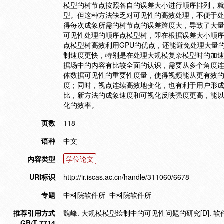
模型的树节点按照各自的误差大小进行顺序排列，就
型。但这种方法缺乏对可见性的高效处理，不便于
得每次成象所需的树节点的误差跨度大，导致了大
可见性处理的顺序点模型树，即在根据误差大小顺
点模型树高效利用GPU的优点，还能避免处理大量
制速度更快，特别是在处理大规模复杂模型时的加速
据场中的内容有比较全面的认识，需要从多个角度
体数据可见性的重要性度量，使得视频能从更有效
度；同时，视点连续高效地变化，也有利于用户形
比，新方法的成象速度和可视化反映强度更高，能
化的效率。
页数
118
语种
中文
内容类型
学位论文
URI标识
http://ir.iscas.ac.cn/handle/311060/6678
专题
中科院软件所_中科院软件所
推荐引用方式
魏峰. 大规模模型绘制中的可见性问题的研究[D]. 软件
GB/T 7714