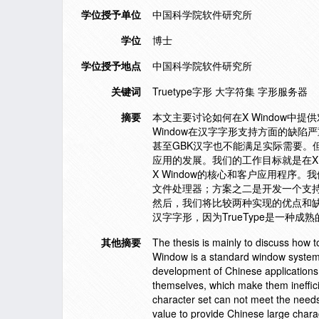
学位授予单位
中国科学院软件研究所
学位
博士
学位授予地点
中国科学院软件研究所
关键词
Truetype字形 大字符集 字形服务器
摘要
本文主要讨论如何在X Window中提
Window在汉字字形支持方面的缺陷
甚至GBK汉字也不能满足实际需要。但
应用的发展。我们的工作目标就是在X 
X Window的核心和客户应用程序
文件处理器；方案之二是开发一个支
然后，我们将比较两种实现的优点和缺
汉字字形，因为TrueType是一种成熟
其他摘要
The thesis is mainly to discuss how 
Window is a standard window system o
development of Chinese applications
themselves, which make them ineffi
character set can not meet the need
value to provide Chinese large chara