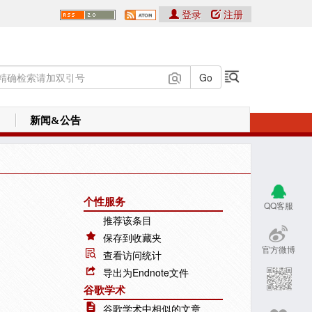
登录
注册
新闻&公告
个性服务
QQ客服
推荐该条目
保存到收藏夹
官方微博
查看访问统计
导出为Endnote文件
谷歌学术
谷歌学术中相似的文章