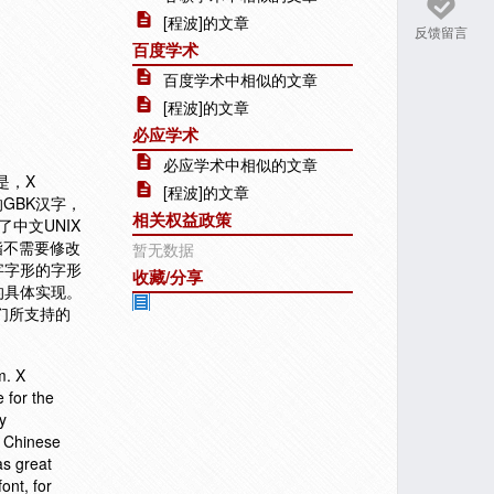
[程波]的文章
反馈留言
百度学术
百度学术中相似的文章
[程波]的文章
必应学术
必应学术中相似的文章
是，X
[程波]的文章
GBK汉字，
相关权益政策
中文UNIX
指不需要修改
暂无数据
字字形的字形
收藏/分享
的具体实现。
们所支持的
m. X
 for the
y
c Chinese
as great
ont, for