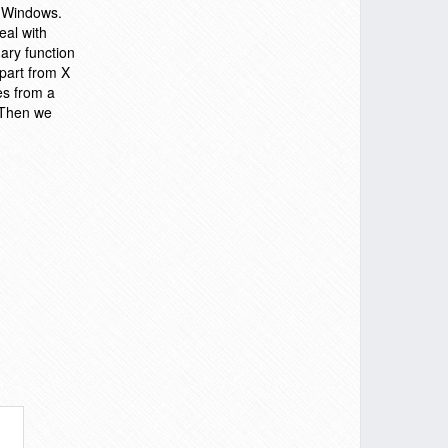
s Windows.
eal with
mary function
 part from X
es from a
. Then we