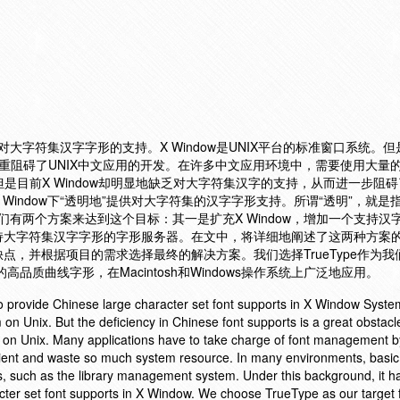
供对大字符集汉字字形的支持。X Window是UNIX平台的标准窗口系统。但
严重阻碍了UNIX中文应用的开发。在许多中文应用环境中，需要使用大量的
是目前X Window却明显地缺乏对大字符集汉字的支持，从而进一步阻碍了
Window下“透明地”提供对大字符集的汉字字形支持。所谓“透明”，就是
。我们有两个方案来达到这个目标：其一是扩充X Window，增加一个支持汉
持大字符集汉字字形的字形服务器。在文中，将详细地阐述了这两种方案
点，并根据项目的需求选择最终的解决方案。我们选择TrueType作为我
的高品质曲线字形，在Macintosh和Windows操作系统上广泛地应用。
to provide Chinese large character set font supports in X Window Syste
n Unix. But the deficiency in Chinese font supports is a great obstacle
 on Unix. Many applications have to take charge of font management b
cient and waste so much system resource. In many environments, basi
s, such as the library management system. Under this background, it h
cter set font supports in X Window. We choose TrueType as our target f