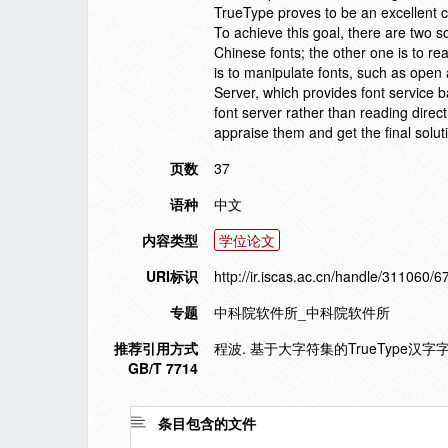
TrueType proves to be an excellent c
To achieve this goal, there are two so
Chinese fonts; the other one is to rea
is to manipulate fonts, such as open 
Server, which provides font service 
font server rather than reading direct
appraise them and get the final solut
页数
37
语种
中文
内容类型
学位论文
URI标识
http://ir.iscas.ac.cn/handle/311060/6
专题
中科院软件所_中科院软件所
推荐引用方式
程波. 基于大字符集的TrueType汉字
GB/T 7714
条目包含的文件