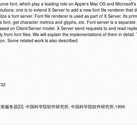
urve font, which play a leading role on Apple's Mac OS and Microsoft'
lutions: one is to extend X Server to add a new font file renderer that d
lize a font server. Font file renderer is used as part of X Server. Its pri
a font, get character metrics and glyphs, etc. Font server is a separate
based on Client/Server model. X Server send requests to and read repli
ly from font files. We will explain the implementations of them in detail
ion. Some related work is also described.
732
字形服务器[D]. 中国科学院软件研究所. 中国科学院软件研究所,1999.