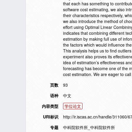
that each has something to contribute.
software cost estimating, we also in
their characteristics respectively, w
we also introduce the method of cho
effort using Optimal Linear Combini
indicates that combining different te
estimation by making full use of inf
the factors which would influence the
This analysis helps us to find outlie
experiment also proves its effectiven
idea of estimation’s effectiveness an
forecasting has become one of the mai
cost estimation. We are eager to call 
页数
93
语种
中文
内容类型
学位论文
URI标识
http://ir.iscas.ac.cn/handle/311060/6
专题
中科院软件所_中科院软件所