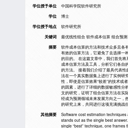
学位授予单位
中国科学院软件研究所
学位
博士
学位授予地点
软件研究所
关键词
最优线性组合 软件成本估算 组合预测
摘要
软件成本估算的方法和技术众多且各
有效的估算方法，它避免了去选择一
的目的。 在这篇文章中，我们首先
成本估算方法及工具，分析它们各自
的方法。 接着我们介绍了最具代表性的组合
法在一个真实数据集上进行了实例研
性，即使是估算效果“较差”的技术或
的因素，进行了详细的数据敏感性分析
文的研究，证明了组合估算方法在实
经成为预测领域未来发展方向之一，
的研究上来，共同进行这项充满挑战
其他摘要
Software cost estimation techniques
stands out as the single best answer
single “best” technique, one frames