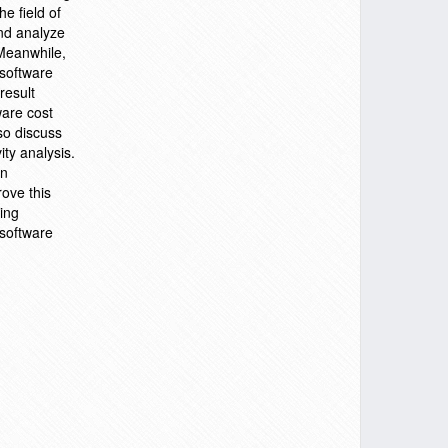
he field of
and analyze
 Meanwhile,
software
result
ware cost
so discuss
ity analysis.
on
rove this
ning
 software