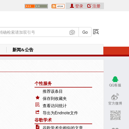
登录
注册
新闻&公告
个性服务
QQ客服
推荐该条目
保存到收藏夹
官方微博
查看访问统计
导出为Endnote文件
谷歌学术
谷歌学术中相似的文章