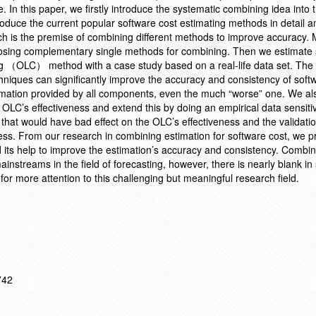
 In this paper, we firstly introduce the systematic combining idea into t
troduce the current popular software cost estimating methods in detail 
hich is the premise of combining different methods to improve accuracy.
osing complementary single methods for combining. Then we estimate 
ng （OLC） method with a case study based on a real-life data set. The 
chniques can significantly improve the accuracy and consistency of soft
ormation provided by all components, even the much “worse” one. We al
 OLC’s effectiveness and extend this by doing an empirical data sensitiv
rs that would have bad effect on the OLC’s effectiveness and the validati
ess. From our research in combining estimation for software cost, we p
d its help to improve the estimation’s accuracy and consistency. Combi
nstreams in the field of forecasting, however, there is nearly blank in
for more attention to this challenging but meaningful research field.
742