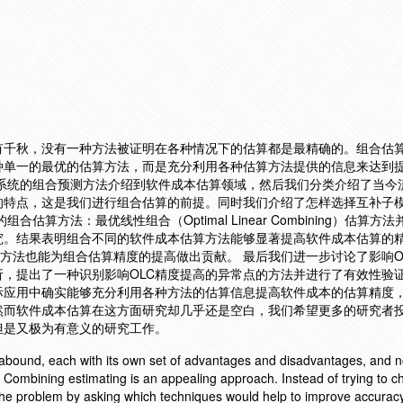
有千秋，没有一种方法被证明在各种情况下的估算都是最精确的。组合估
种单一的最优的估算方法，而是充分利用各种估算方法提供的信息来达到
将系统的组合预测方法介绍到软件成本估算领域，然后我们分类介绍了当今
的特点，这是我们进行组合估算的前提。同时我们介绍了怎样选择互补子
估算方法：最优线性组合（Optimal Linear Combining）估算方
究。结果表明组合不同的软件成本估算方法能够显著提高软件成本估算的
者方法也能为组合估算精度的提高做出贡献。 最后我们进一步讨论了影响O
，提出了一种识别影响OLC精度提高的异常点的方法并进行了有效性验证
际应用中确实能够充分利用各种方法的估算信息提高软件成本的估算精度
然而软件成本估算在这方面研究却几乎还是空白，我们希望更多的研究者
但是又极为有意义的研究工作。
 abound, each with its own set of advantages and disadvantages, and 
. Combining estimating is an appealing approach. Instead of trying to c
 the problem by asking which techniques would help to improve accurac