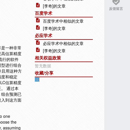
[李奇]的文章
反馈留言
百度学术
百度学术中相似的文章
[李奇]的文章
必应学术
必应学术中相似的文章
算是一种非常
[李奇]的文章
提高估算精度
相关权益政策
流行的软件
模型进行组合
暂无数据
法并且用这种方
收藏/分享
精度和稳定
LC估算精度
。 通过本
，组合预测已
投入到这方面
no one
hoose the
y, assuming