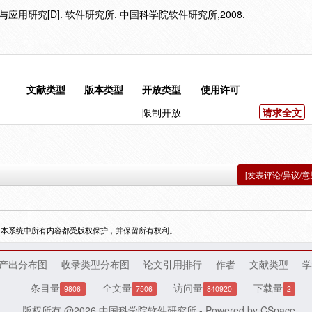
用研究[D]. 软件研究所. 中国科学院软件研究所,2008.
文献类型
版本类型
开放类型
使用许可
限制开放
--
请求全文
[发表评论/异议/意
，本系统中所有内容都受版权保护，并保留所有权利。
产出分布图
收录类型分布图
论文引用排行
作者
文献类型
学
条目量
全文量
访问量
下载量
9806
7506
840920
2
版权所有 @2026
中国科学院软件研究所
- Powered by
CSpace